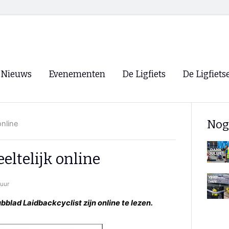
Nieuws
Evenementen
De Ligfiets
De Ligfiets
Voorpagina
Evenementen
Fietsen
Overzicht
Nog
online
Archief
Winkels
WK Ligfietsen 2026
Ligfietsvereningi
RSS
eltelijk online
Lokale Fietsvere
Paastreffen
 uur
CycleVision
EHPVA & EuSup
ubblad Laidbackcyclist zijn online te lezen.
Oliebollentocht
Forum ligfietser