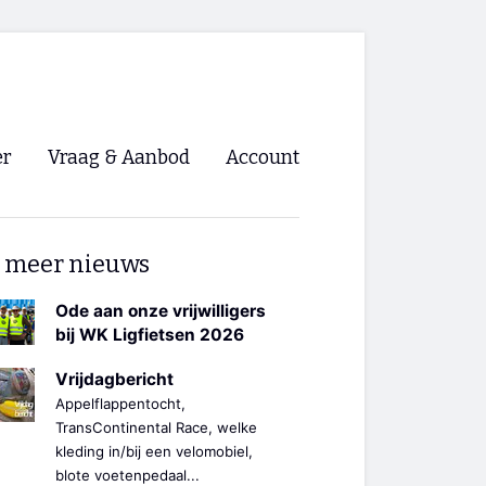
er
Vraag & Aanbod
Account
Inloggen
 meer nieuws
Registreren
ng NVHPV
Ode aan onze vrijwilligers
bij WK Ligfietsen 2026
nigingen
Vrijdagbericht
Appelflappentocht,
ino 🡺
TransContinental Race, welke
kleding in/bij een velomobiel,
s.nl 🡺
blote voetenpedaal...