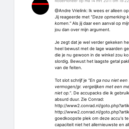
RodePioneer op ma 14 mrt 2011 om 19:22
@Andre Vrielink: Ik wees er alleen op
Jij reageerde met
"Deze opmerking k
komen."
Als jij daar een aanval op m
jou dan over mijn argument.
Je zegt dat je wel verder gekeken heb
heel bewust met de lage waarden gere
die je nu gewoon in de winkel zou kop
slordig. Bewust het laagste getal pak
van de feiten.
Tot slot schrijf je
"En ga nou niet een
vermogen/gr. vergelijken met een mee
niet op."
. De accupacks die ik gebruik
absurd duur. Zie Conrad:
http://www2.conrad.nl/goto.php?art
http://www2.conrad.nl/goto.php?artik
goedkoopste plek om deze accu's te k
capaciteit niet het allernieuwste en 