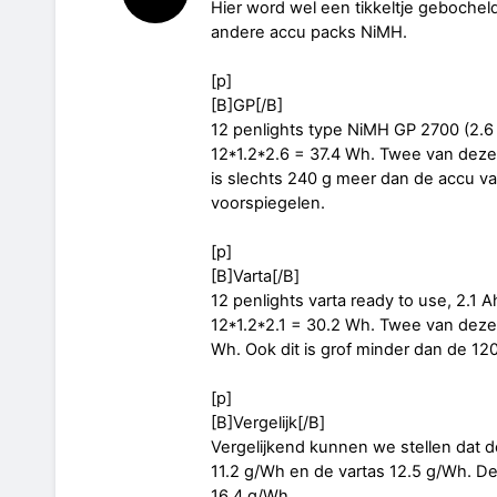
Hier word wel een tikkeltje gebocheld
andere accu packs NiMH.
[p]
[B]GP[/B]
12 penlights type NiMH GP 2700 (2.6
12*1.2*2.6 = 37.4 Wh. Twee van deze
is slechts 240 g meer dan de accu van
voorspiegelen.
[p]
[B]Varta[/B]
12 penlights varta ready to use, 2.1
12*1.2*2.1 = 30.2 Wh. Twee van deze
Wh. Ook dit is grof minder dan de 12
[p]
[B]Vergelijk[/B]
Vergelijkend kunnen we stellen dat 
11.2 g/Wh en de vartas 12.5 g/Wh. D
16.4 g/Wh.