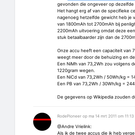
gevonden die ongeveer op dezelfde
Het hangt erg af van de specifieke ce
nagenoeg hetzelfde gewicht heb je va
van 1800mAh tot 2700mAh bij penligh
2200mAh uitvoering omdat deze een
stuk betaalbaarder zijn dan de 2700m
Onze accu heeft een capaciteit van
weegt meer door de behuizing en de B
Een NiMh van 73,2Wh zou volgens de
1220gram wegen.
Een NiCd van 73,2Wh / 50Wh/kg = 1
Een PB van 73,2Wh / 30Wh/kg = 244
De gegevens op Wikipedia zouden d
RodePioneer op ma 14 mrt 2011 om 11:13
@Andre Vrielink:
Als ik de twee accus die ik heb vergeli