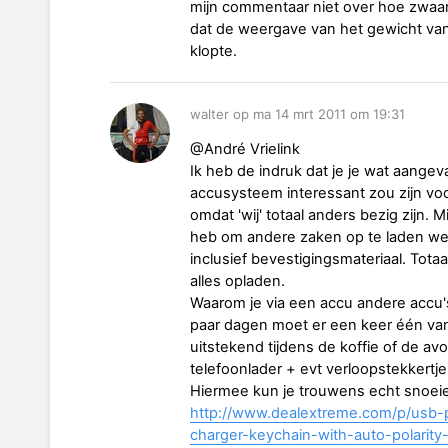
mijn commentaar niet over hoe zwaar 
dat de weergave van het gewicht van 
klopte.
walter op ma 14 mrt 2011 om 19:31
@André Vrielink
Ik heb de indruk dat je je wat aangev
accusysteem interessant zou zijn vo
omdat 'wij' totaal anders bezig zijn. M
heb om andere zaken op te laden wee
inclusief bevestigingsmateriaal. Totaa
alles opladen.
Waarom je via een accu andere accu's
paar dagen moet er een keer één van
uitstekend tijdens de koffie of de av
telefoonlader + evt verloopstekkertje
Hiermee kun je trouwens echt snoeie
http://www.dealextreme.com/p/usb-p
charger-keychain-with-auto-polarit