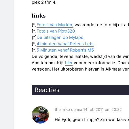
plek 2 t/m 4.
links
[*]
Foto's van Marten,
waaronder de foto bij dit art
[*]
Foto's van Pjotr320
[*]
De uitslagen op Mylaps
[*]
4 minuten vanaf Peter's fiets
[*]
5 Minuten vanaf Robert's M5
De volgende, tevens laatste, wedstijd van de wint
Amsterdam. Kijk
hier
voor meer informatie. Daar 
verreden. Het uitproberen hiervan in Alkmaar ve
Reacties
thelmike op ma 14 feb 2011 om 20:32
Hé Pjotr, geen filmpje? Zijn we daarvo