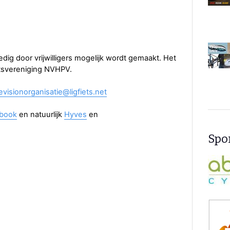
dig door vrijwilligers mogelijk wordt gemaakt. Het
tsvereniging NVHPV.
evisionorganisatie@ligfiets.net
book
en natuurlijk
Hyves
en
Spon