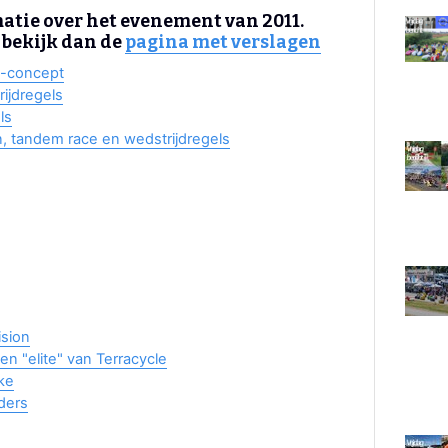
atie over het evenement van 2011.
, bekijk dan de
pagina met verslagen
1-concept
rijdregels
ls
en, tandem race en wedstrijdregels
ision
en "elite" van Terracycle
ke
jders