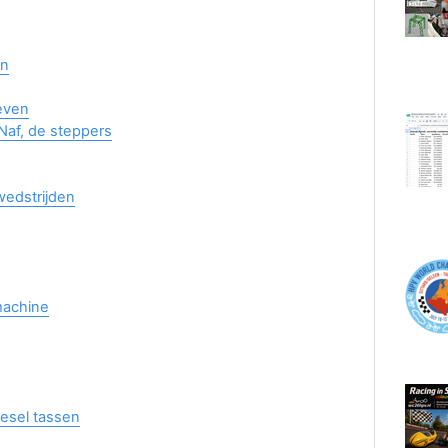
en
even
Naf, de steppers
wedstrijden
machine
iesel tassen