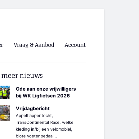
er
Vraag & Aanbod
Account
Inloggen
 meer nieuws
Registreren
ng NVHPV
Ode aan onze vrijwilligers
bij WK Ligfietsen 2026
nigingen
Vrijdagbericht
Appelflappentocht,
ino 🡺
TransContinental Race, welke
kleding in/bij een velomobiel,
s.nl 🡺
blote voetenpedaal...