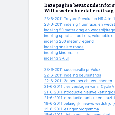
Deze pagina bevat oude inform
Wilt u weten hoe dat eruit zag
23-6-2011 Troytec Revolution HR 4-in-
23-6-2011 indeling 1 uur race, en wedst
indeling 50 meter drag en wedstrijdrege
indeling specials, roeifiets, velomobiel
indeling 200 meter vliegend
indeling snelste ronde
indeling kinderrace
indeling 3-uur
23-6-2011 succesvolle pr Velox
22-6-2011 indeling beursstands
22-6-2011 3e persbericht verschenen
21-6-2011 Live verslagen vanaf Cycle V
21-6-2011 introductie nieuwe kettingroll
21-6-2011 introductie runbike en cruzbi
19-6-2011 belangrijk nieuws wedstrijdri
19-6-2011 lezingenprogramma
18-6-2011 Lijst exposanten compleet