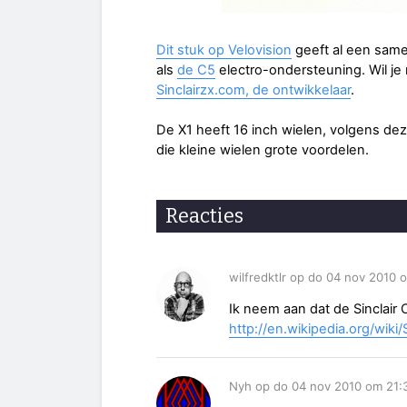
Dit stuk op Velovision
geeft al een samen
als
de C5
electro-ondersteuning. Wil j
Sinclairzx.com, de ontwikkelaar
.
De X1 heeft 16 inch wielen, volgens de
die kleine wielen grote voordelen.
Reacties
wilfredktlr op do 04 nov 2010 
Ik neem aan dat de Sinclair 
http://en.wikipedia.org/wiki/
Nyh op do 04 nov 2010 om 21: