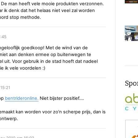
n! De man heeft vele mooie produkten verzonnen.
ar ik denk dat het helaas niet veel zal worden
oord stop methode.
7:45
ongelooflijk goedkoop! Met de wind van de
 niet aan denken ermee op buitenwegen te
iel uit. Voor gebruik in de stad hoeft dat nadeel
e ik vele voordelen :)
Spon
 15:21
 op
bentrideronline.
Niet bijster positief....
emaakt kan worden voor zo'n scherpe prijs, dan is
 ontwerp.
nov 2010 om 16:02