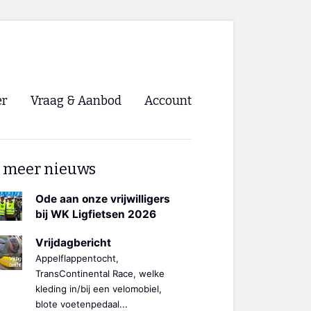
er
Vraag & Aanbod
Account
Inloggen
 meer nieuws
Registreren
ng NVHPV
Ode aan onze vrijwilligers
bij WK Ligfietsen 2026
nigingen
Vrijdagbericht
Appelflappentocht,
ino 🡺
TransContinental Race, welke
kleding in/bij een velomobiel,
s.nl 🡺
blote voetenpedaal...