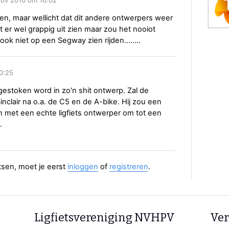
etsen, maar wellicht dat dit andere ontwerpers weer
 er wel grappig uit zien maar zou het nooiot
ook niet op een Segway zien rijden........
0:25
gestoken word in zo'n shit ontwerp. Zal de
nclair na o.a. de C5 en de A-bike. Hij zou een
 met een echte ligfiets ontwerper om tot een
.
aatsen, moet je eerst
inloggen
of
registreren
.
Ligfietsvereniging NVHPV
Ver