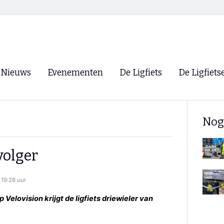
Nieuws
Evenementen
De Ligfiets
De Ligfiets
Voorpagina
Evenementen
Fietsen
Overzicht
Nog
Archief
Winkels
WK Ligfietsen 2026
Ligfietsvereningi
RSS
volger
Lokale Fietsvere
Paastreffen
19:28 uur
CycleVision
EHPVA & EuSup
Velovision krijgt de ligfiets driewieler van
Oliebollentocht
Forum ligfietser