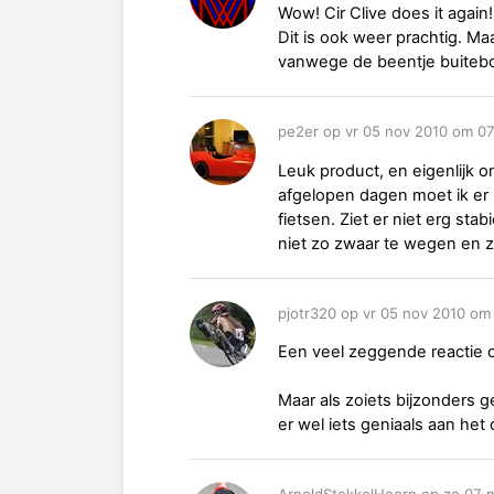
Wow! Cir Clive does it agai
Dit is ook weer prachtig. Ma
vanwege de beentje buiteb
pe2er op vr 05 nov 2010 om 0
Leuk product, en eigenlijk 
afgelopen dagen moet ik er
fietsen. Ziet er niet erg stab
niet zo zwaar te wegen en zi
pjotr320 op vr 05 nov 2010 om
Een veel zeggende reactie
Maar als zoiets bijzonders g
er wel iets geniaals aan het
ArnoldStokkelHoorn op zo 07 