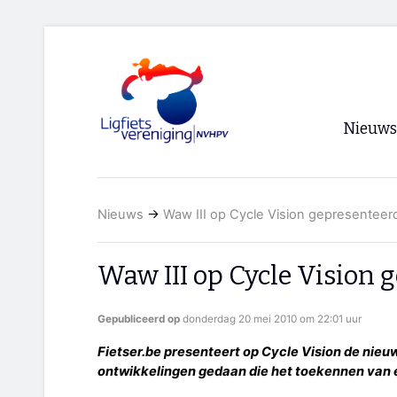
Nieuws
Voorpagi
Nieuws
→
Waw III op Cycle Vision gepresenteer
Archief
RSS
Waw III op Cycle Vision 
Gepubliceerd op
donderdag 20 mei 2010 om 22:01 uur
Fietser.be presenteert op Cycle Vision de nieuwe
ontwikkelingen gedaan die het toekennen van