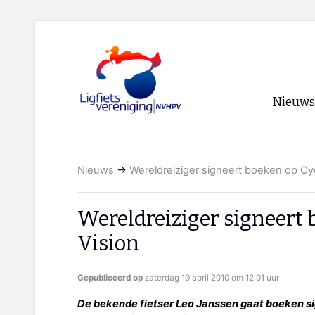
Nieuws
Voorpagi
Nieuws
→
Wereldreiziger signeert boeken op Cyc
Archief
RSS
Wereldreiziger signeert 
Vision
Gepubliceerd op
zaterdag 10 april 2010 om 12:01 uur
De bekende fietser Leo Janssen gaat boeken si