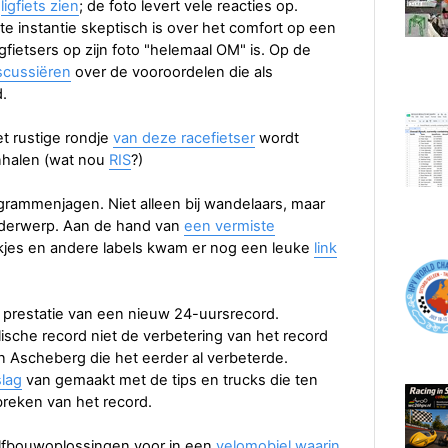
n
ligfiets zien
; de foto levert vele reacties op.
ste instantie skeptisch is over het comfort op een
ligfietsers op zijn foto "helemaal OM" is. Op de
scussiëren
over de vooroordelen die als
.
et rustige rondje
van deze racefietser
wordt
inhalen (wat nou
RIS
?)
rammenjagen. Niet alleen bij wandelaars, maar
 onderwerp. Aan de hand van
een vermiste
jes en andere labels kwam er nog een leuke
link
prestatie van een nieuw 24-uursrecord.
lische record niet de verbetering van het record
n Ascheberg die het eerder al verbeterde.
lag
van gemaakt met de tips en trucks die ten
reken van het record.
lfbouwoplossingen voor in een
velomobiel waarin