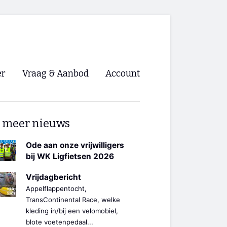
er
Vraag & Aanbod
Account
Inloggen
 meer nieuws
Registreren
ng NVHPV
Ode aan onze vrijwilligers
bij WK Ligfietsen 2026
nigingen
Vrijdagbericht
Appelflappentocht,
ino 🡺
TransContinental Race, welke
kleding in/bij een velomobiel,
s.nl 🡺
blote voetenpedaal...