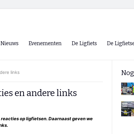
Nieuws
Evenementen
De Ligfiets
De Ligfiets
Voorpagina
Evenementen
Fietsen
Overzicht
Nog
dere links
Archief
Winkels
WK Ligfietsen 2026
Ligfietsvereningi
RSS
ties en andere links
Lokale Fietsvere
Paastreffen
CycleVision
EHPVA & EuSup
eacties op ligfietsen. Daarnaast geven we
nks.
Oliebollentocht
Forum ligfietser