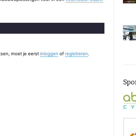
aatsen, moet je eerst
inloggen
of
registreren
.
Spon