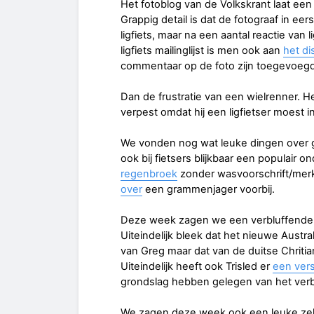
Het fotoblog van de Volkskrant laat ee
Grappig detail is dat de fotograaf in eer
ligfiets, maar na een aantal reactie van 
ligfiets mailinglijst is men ook aan
het di
commentaar op de foto zijn toegevoegd
Dan de frustratie van een wielrenner. H
verpest omdat hij een ligfietser moest 
We vonden nog wat leuke dingen over g
ook bij fietsers blijkbaar een populair
regenbroek
zonder wasvoorschrift/merk
over
een grammenjager voorbij.
Deze week zagen we een verbluffende 
Uiteindelijk bleek dat het nieuwe Austra
van Greg maar dat van de duitse Chritia
Uiteindelijk heeft ook Trisled er
een vers
grondslag hebben gelegen van het verb
We zagen deze week ook een leuke ze