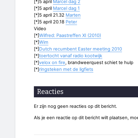
[*]5 april
Marcel dag 2
[*]5 april
Marcel dag 1
[*]5 april 21.32
Marten
[*]5 april 20.18
Peter
Video
[*]
Wilfred: Paastreffen XI (2010)
[*]
Wim
[*]
Dutch recumbent Easter meeting 2010
[*]
toertocht vanaf radio kootwijk
[*]
velox on fire
, brandweerquest schiet te hulp
[*]
ringsteken met de ligfiets
Reacties
Er zijn nog geen reacties op dit bericht.
Als je een reactie op dit bericht wilt plaatsen, mo