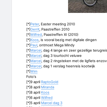
[*]
Peter
, Easter meeting 2010
[*]
Gerrit
, Paastreffen 2010
[*]
Wilfred
, Paastreffen XI (2010)
[*]
Koos
, is vooral bezig met digitale dingen
[*]
Paul
, ontmoet Mega Mindy
[*]
Marcel
, dag 4 lange en zeer gezellige terugrei
[*]
Marcel
, dag 3 tourtocht veluwe
[*]
Marcel
, dag 2 ringsteken met de ligfiets enzov
[*]
Marcel
, dag 1 verslag heenreis kootwijk
[*]
Wim
Foto's
[*]9 april
RaptoGold
[*]8 april
Miranda
[*]8 april
Koos
[*]6 april
Wilfred
[*]5 april
Marcel dag 3