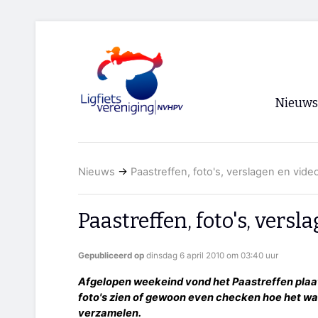
Nieuws
Voorpagi
Nieuws
→
Paastreffen, foto's, verslagen en vide
Archief
RSS
Paastreffen, foto's, versl
Gepubliceerd op
dinsdag 6 april 2010 om 03:40 uur
Afgelopen weekeind vond het Paastreffen plaa
foto's zien of gewoon even checken hoe het was?
verzamelen.