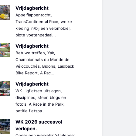
Vrijdagbericht
Appelflappentocht,
TransContinental Race, welke
kleding in/bij een velomobiel,
blote voetenpedaal...
Vrijdagbericht
Betuwe treffen, Yaïr,
Championnats du Monde de
Vélocouchés, Bidons, Laidback
Bike Report, A Rac...
Vrijdagbericht
WK Ligfietsen uitslagen,
disciplines, sfeer, blogs en
foto's, A Race in the Park,
petitie fietspa...
WK 2026 succesvol
verlopen.
Onder een werkelijk ‘stralende’