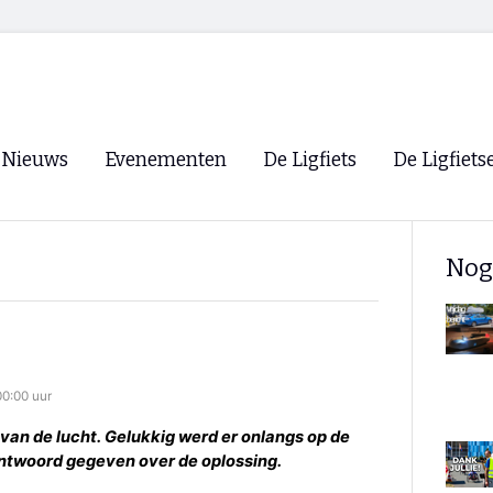
Nieuws
Evenementen
De Ligfiets
De Ligfiets
Voorpagina
Evenementen
Fietsen
Overzicht
Nog
Archief
Winkels
WK Ligfietsen 2026
Ligfietsvereningi
RSS
Lokale Fietsvere
Paastreffen
0:00 uur
CycleVision
EHPVA & EuSup
t van de lucht. Gelukkig werd er onlangs op de
antwoord gegeven over de oplossing.
Oliebollentocht
Forum ligfietser