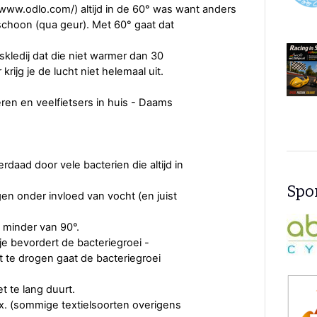
://www.odlo.com/) altijd in de 60° was want anders
choon (qua geur). Met 60° gaat dat
kledij dat die niet warmer dan 30
ijg je de lucht niet helemaal uit.
ren en veelfietsers in huis - Daams
aad door vele bacterien die altijd in
Spon
en onder invloed van vocht (en juist
 minder van 90°.
je bevordert de bacteriegroei -
t te drogen gaat de bacteriegroei
t te lang duurt.
x. (sommige textielsoorten overigens