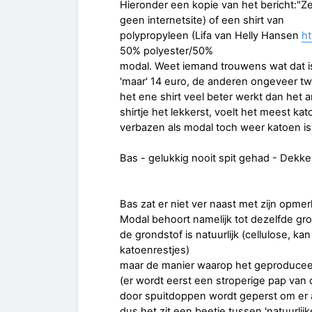
Hieronder een kopie van het bericht:"Zelf
geen internetsite) of een shirt van
polypropyleen (Lifa van Helly Hansen
h
50% polyester/50%
modal. Weet iemand trouwens wat dat is,
'maar' 14 euro, de anderen ongeveer tw
het ene shirt veel beter werkt dan het 
shirtje het lekkerst, voelt het meest ka
verbazen als modal toch weer katoen is.
Bas - gelukkig nooit spit gehad - Dekke
Bas zat er niet ver naast met zijn opme
Modal behoort namelijk tot dezelfde gro
de grondstof is natuurlijk (cellulose, kan
katoenrestjes)
maar de manier waarop het geproduceerd
(er wordt eerst een stroperige pap van
door spuitdoppen wordt geperst om er a
dus het zit een beetje tussen 'natuurlijk