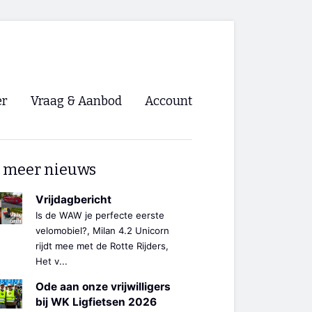
er
Vraag & Aanbod
Account
Inloggen
 meer nieuws
Registreren
ng NVHPV
Vrijdagbericht
Is de WAW je perfecte eerste
nigingen
velomobiel?, Milan 4.2 Unicorn
rijdt mee met de Rotte Rijders,
Het v...
ino 🡺
Ode aan onze vrijwilligers
s.nl 🡺
bij WK Ligfietsen 2026