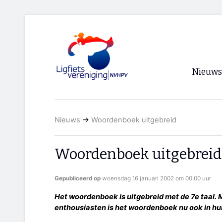
Nieuws
Voorpagi
Nieuws
→
Woordenboek uitgebreid
Archief
RSS
Woordenboek uitgebreid
Gepubliceerd op
woensdag 16 januari 2002 om 00:00 uur
Het woordenboek is uitgebreid met de 7e taal.
enthousiasten is het woordenboek nu ook in hun