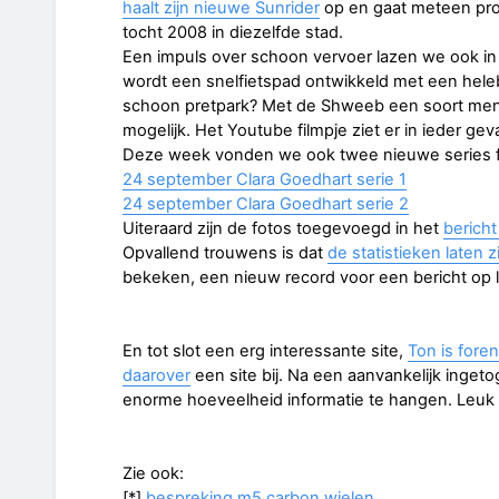
haalt zijn nieuwe Sunrider
op en gaat meteen pr
tocht 2008 in diezelfde stad.
Een impuls over schoon vervoer lazen we ook in 
wordt een snelfietspad ontwikkeld met een heleb
schoon pretpark? Met de Shweeb een soort m
mogelijk. Het Youtube filmpje ziet er in ieder geva
Deze week vonden we ook twee nieuwe series fo
24 september Clara Goedhart serie 1
24 september Clara Goedhart serie 2
Uiteraard zijn de fotos toegevoegd in het
bericht
Opvallend trouwens is dat
de statistieken laten z
bekeken, een nieuw record voor een bericht op li
En tot slot een erg interessante site,
Ton is fore
daarover
een site bij. Na een aanvankelijk ingeto
enorme hoeveelheid informatie te hangen. Leuk
Zie ook:
[*]
bespreking m5 carbon wielen