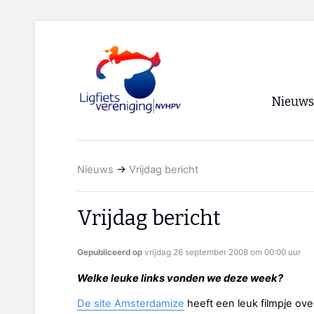
Nieuws
Voorpagi
Nieuws
→
Vrijdag bericht
Archief
RSS
Vrijdag bericht
Gepubliceerd op
vrijdag 26 september 2008 om 00:00 uur
Welke leuke links vonden we deze week?
De site Amsterdamize
heeft een leuk filmpje ov