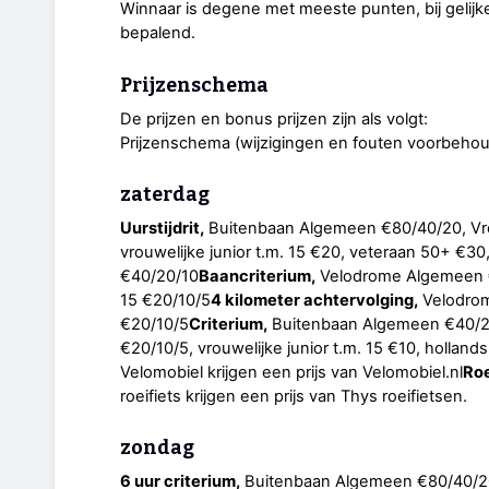
Winnaar is degene met meeste punten, bij gelijke 
bepalend.
Prijzenschema
De prijzen en bonus prijzen zijn als volgt:
Prijzenschema (wijzigingen en fouten voorbeho
zaterdag
Uurstijdrit,
Buitenbaan Algemeen €80/40/20, Vro
vrouwelijke junior t.m. 15 €20, veteraan 50+ €30
€40/20/10
Baancriterium,
Velodrome Algemeen €4
15 €20/10/5
4 kilometer achtervolging,
Velodrom
€20/10/5
Criterium,
Buitenbaan Algemeen €40/20/
€20/10/5, vrouwelijke junior t.m. 15 €10, hollan
Velomobiel krijgen een prijs van Velomobiel.nl
Roe
roeifiets krijgen een prijs van Thys roeifietsen.
zondag
6 uur criterium,
Buitenbaan Algemeen €80/40/20