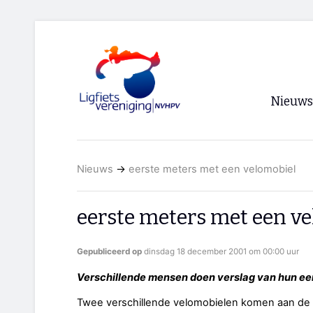
Nieuws
Voorpagi
Nieuws
→
eerste meters met een velomobiel
Archief
RSS
eerste meters met een v
Gepubliceerd op
dinsdag 18 december 2001 om 00:00 uur
Verschillende mensen doen verslag van hun ee
Twee verschillende velomobielen komen aan de or