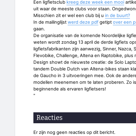
Een ligfietsclub
kreeg deze week een mooi
artike
uit waar de meeste clubs voor staan. Ongedwonge
Misschien zit er wel een club bij u
in de buurt?
In de mailinglijst
werd deze pdf
getipt
over een pa
gaan.
De organisatie van de komende Noordelijke ligfiet
weten wordt zondag 13 april de derde ligfiets o
ligfietsfabrikanten zijn aanwezig, Sinner, Nazca,
Flevobike, Challenge, Altena en Raptobike, plus m
Design showt de nieuwste creatie: de Solo Laptop
tandem Double Dutch van Altena-bikes staan kl
de Gaucho in 3 uitvoeringen mee. Ook de andere
modellen meenemen om te laten proberen. Zo i
beginnende als ervaren ligfietsers!
"
Reacties
Er zijn nog geen reacties op dit bericht.