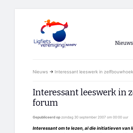
Nieuws
Voorpagi
Nieuws
→
Interessant leeswerk in zelfbouwhoe
Archief
RSS
Interessant leeswerk in
forum
Gepubliceerd op
zondag 30 september 2007 om 00:00 uur
Interessant om te lezen, al die initiatieven van 