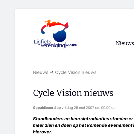
Nieuws
Voorpagi
Nieuws
→
Cycle Vision nieuws
Archief
RSS
Cycle Vision nieuws
Gepubliceerd op
vrijdag 25 mei 2007 om 00:00 uur
Standhouders en beursintroducties stonden er
meer zien en doen op het komende evenement? 
hierover.