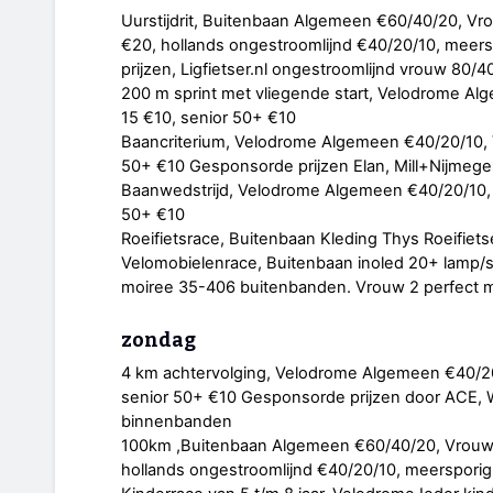
Uurstijdrit, Buitenbaan Algemeen €60/40/20, Vro
€20, hollands ongestroomlijnd €40/20/10, meer
prijzen, Ligfietser.nl ongestroomlijnd vrouw 80/4
200 m sprint met vliegende start, Velodrome Al
15 €10, senior 50+ €10
Baancriterium, Velodrome Algemeen €40/20/10, V
50+ €10 Gesponsorde prijzen Elan, Mill+Nijmege
Baanwedstrijd, Velodrome Algemeen €40/20/10, V
50+ €10
Roeifietsrace, Buitenbaan Kleding Thys Roeifiet
Velomobielenrace, Buitenbaan inoled 20+ lamp/s
moiree 35-406 buitenbanden. Vrouw 2 perfect 
zondag
4 km achtervolging, Velodrome Algemeen €40/20/
senior 50+ €10 Gesponsorde prijzen door ACE, Wi
binnenbanden
100km ,Buitenbaan Algemeen €60/40/20, Vrouw €
hollands ongestroomlijnd €40/20/10, meerspori