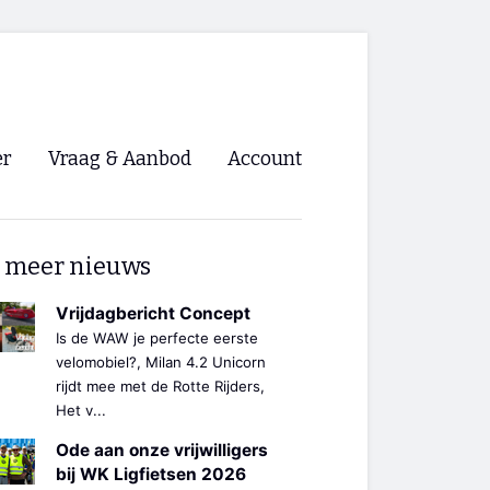
er
Vraag & Aanbod
Account
Inloggen
 meer nieuws
Registreren
ng NVHPV
Vrijdagbericht Concept
Is de WAW je perfecte eerste
nigingen
velomobiel?, Milan 4.2 Unicorn
rijdt mee met de Rotte Rijders,
Het v...
ino 🡺
Ode aan onze vrijwilligers
s.nl 🡺
bij WK Ligfietsen 2026