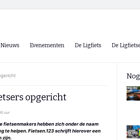
Nieuws
Evenementen
De Ligfiets
De Ligfiets
Voorpagina
Evenementen
Fietsen
Overzicht
Nog
gericht
Archief
Winkels
WK Ligfietsen 2026
Ligfietsvereningi
RSS
tsers opgericht
Lokale Fietsvere
Paastreffen
00 uur
CycleVision
EHPVA & EuSup
le fietsenmakers hebben zich onder de naam
g te helpen. Fietsen.123
schrijft hierover
een
Oliebollentocht
Forum ligfietser
 zijn.