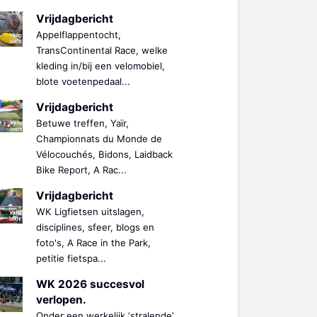
Vrijdagbericht
Appelflappentocht,
TransContinental Race, welke
kleding in/bij een velomobiel,
blote voetenpedaal...
Vrijdagbericht
Betuwe treffen, Yaïr,
Championnats du Monde de
Vélocouchés, Bidons, Laidback
Bike Report, A Rac...
Vrijdagbericht
WK Ligfietsen uitslagen,
disciplines, sfeer, blogs en
foto's, A Race in the Park,
petitie fietspa...
WK 2026 succesvol
verlopen.
Onder een werkelijk ‘stralende’