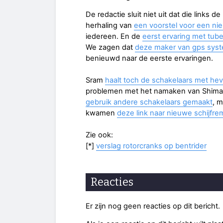
De redactie sluit niet uit dat die links d
herhaling van
een voorstel voor een ni
iedereen. En de
eerst ervaring met tub
We zagen dat
deze maker van gps syste
benieuwd naar de eerste ervaringen.
Sram
haalt toch de schakelaars met he
problemen met het namaken van Shim
gebruik andere schakelaars gemaakt
, 
kwamen
deze link naar nieuwe schijf
Zie ook:
[*]
verslag rotorcranks op bentrider
Reacties
Er zijn nog geen reacties op dit bericht.