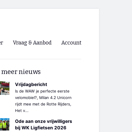
er
Vraag & Aanbod
Account
Inloggen
 meer nieuws
Registreren
ng NVHPV
Vrijdagbericht
Is de WAW je perfecte eerste
nigingen
velomobiel?, Milan 4.2 Unicorn
rijdt mee met de Rotte Rijders,
Het v...
ino 🡺
Ode aan onze vrijwilligers
s.nl 🡺
bij WK Ligfietsen 2026