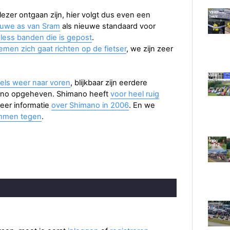
e lezer ontgaan zijn, hier volgt dus even een
euwe as van Sram
als nieuwe standaard voor
eless banden die is gepost
.
men zich gaat richten op de fietser
, we zijn zeer
vels weer naar voren
, blijkbaar zijn eerdere
ano opgeheven. Shimano heeft
voor heel ruig
meer informatie
over Shimano in 2006
. En we
remmen tegen
.