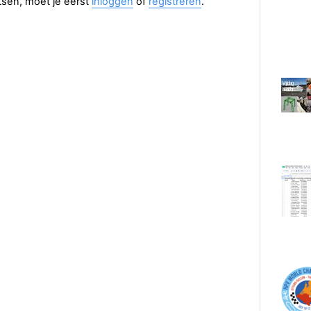
aatsen, moet je eerst
inloggen
of
registreren
.