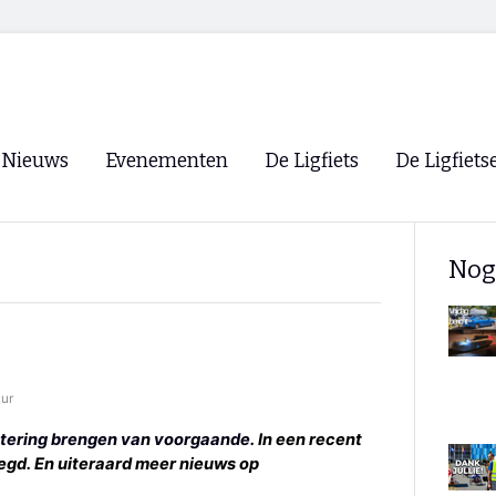
Nieuws
Evenementen
De Ligfiets
De Ligfiets
Voorpagina
Evenementen
Fietsen
Overzicht
Nog
Archief
Winkels
WK Ligfietsen 2026
Ligfietsvereningi
RSS
Lokale Fietsvere
Paastreffen
uur
CycleVision
EHPVA & EuSup
tering brengen van voorgaande
. In een recent
oegd. En uiteraard meer nieuws op
Oliebollentocht
Forum ligfietser