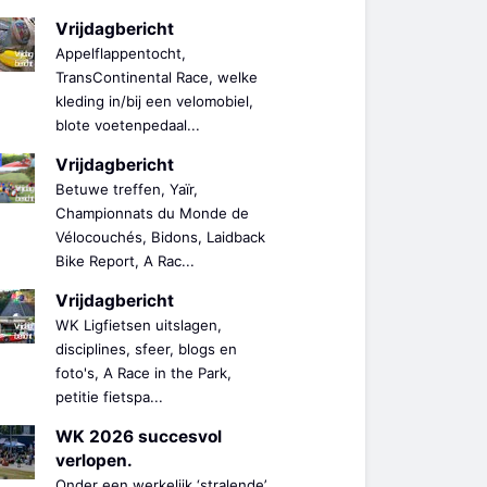
Vrijdagbericht
Appelflappentocht,
TransContinental Race, welke
kleding in/bij een velomobiel,
blote voetenpedaal...
Vrijdagbericht
Betuwe treffen, Yaïr,
Championnats du Monde de
Vélocouchés, Bidons, Laidback
Bike Report, A Rac...
Vrijdagbericht
WK Ligfietsen uitslagen,
disciplines, sfeer, blogs en
foto's, A Race in the Park,
petitie fietspa...
WK 2026 succesvol
verlopen.
Onder een werkelijk ‘stralende’