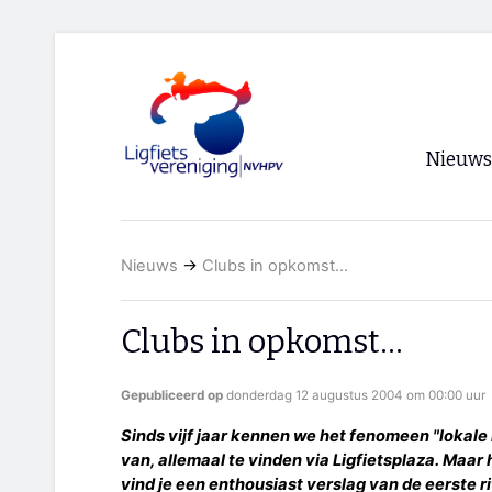
Nieuws
Voorpagi
Nieuws
→
Clubs in opkomst...
Archief
RSS
Clubs in opkomst...
Gepubliceerd op
donderdag 12 augustus 2004 om 00:00 uur
Sinds vijf jaar kennen we het fenomeen "lokale li
van, allemaal te vinden via Ligfietsplaza. Maar
vind je een enthousiast verslag van de eerste r