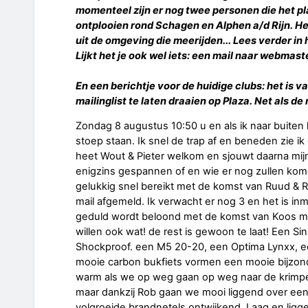
momenteel zijn er nog twee personen die het pla
ontplooien rond Schagen en Alphen a/d Rijn. Het
uit de omgeving die meerijden... Lees verder in 
Lijkt het je ook wel iets: een mail naar webmas
En een berichtje voor de huidige clubs: het is 
mailinglist te laten draaien op Plaza. Net als de
Zondag 8 augustus 10:50 u en als ik naar buiten ki
stoep staan. Ik snel de trap af en beneden zie i
heet Wout & Pieter welkom en sjouwt daarna mijn
enigzins gespannen of en wie er nog zullen kom
gelukkig snel bereikt met de komst van Ruud & Ro
mail afgemeld. Ik verwacht er nog 3 en het is in
geduld wordt beloond met de komst van Koos me
willen ook wat! de rest is gewoon te laat! Een 
Shockproof. een M5 20-20, een Optima Lynxx, e
mooie carbon bukfiets vormen een mooie bijzonder
warm als we op weg gaan op weg naar de krimpen
maar dankzij Rob gaan we mooi liggend over een 
volgroeide brandnetels ontwijkend. Laag en liggend