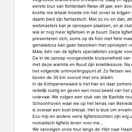
eerste tour van Rotterdam Relax dit jaar, een do
kostte me ietwat moeite om het zover te krijgen 
daarin bied zijn fantastisch. Met zo nu en dan, alt
webmasters kan je oproepen plaatsen, en je club
wie er nog meer ligfietsen in je buurt. Deze ligfi
presenteren zich, soms op de foto met fiets maar 
genadeloos kan gaan bestoken met oproepen voo
Maia, één van de ligfiets specialisten zorgde vo
De in de oproep voorgestelde kruissnelheid van 2
met deze warmte en Ruud zijn knieblessure. Na
het volgende ontmoetingspunt af. Zo fietsen we 
boven de 30 km vooruit met ons drieën.
In de Krimpenerwaard is het hier en daar zomer
redelijk rustig en geven een mooi beeld van he
ooievaar. We volgen een stuk van de Bastide rou
Schoonhoven waar we op het terras van Belveder
is zowaar een koel briesje. Het is leuk om ervar
Eco-trip en andere verre ligfietstochten zijn erg 
nomadisch ligfiets leven voor me…
We vervolgen onze tour langs de Vlist naar Haast