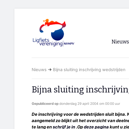
Nieuws
Voorpagi
Nieuws
→
Bijna sluiting inschrijving wedstrijden
Archief
RSS
Bijna sluiting inschrijvi
Gepubliceerd op
donderdag 29 april 2004 om 00:00 uur
De inschrijving voor de wedstrijden sluit bijna
aangemeld zo blijkt uit het overzicht van deeln
te lang en
schrijf je in
.Op
deze pagina
kunt u zi