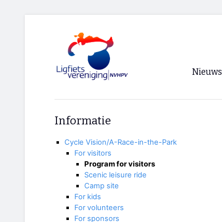
Nieuws
Voorpagi
Informatie
Archief
Cycle Vision/A-Race-in-the-Park
RSS
For visitors
Program for visitors
Scenic leisure ride
Camp site
For kids
For volunteers
For sponsors