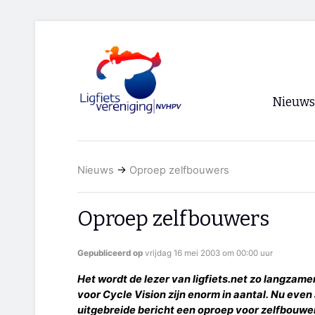
Nieuws
Voorpagi
Nieuws
→
Oproep zelfbouwers
Archief
RSS
Oproep zelfbouwers
Gepubliceerd op
vrijdag 16 mei 2003 om 00:00 uur
Het wordt de lezer van ligfiets.net zo langzam
voor Cycle Vision zijn enorm in aantal. Nu even
uitgebreide bericht een oproep voor zelfbouwe