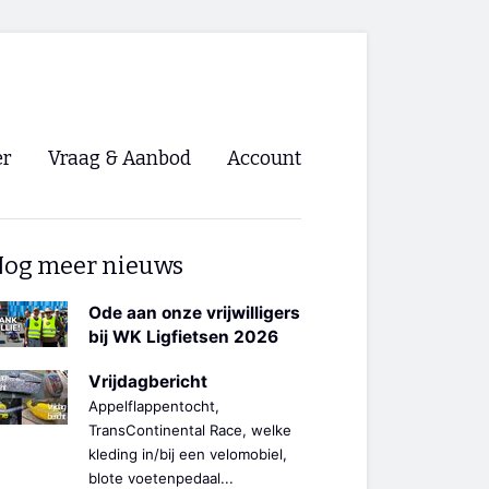
er
Vraag & Aanbod
Account
Inloggen
og meer nieuws
Registreren
ng NVHPV
Ode aan onze vrijwilligers
bij WK Ligfietsen 2026
nigingen
Vrijdagbericht
Appelflappentocht,
ino 🡺
TransContinental Race, welke
kleding in/bij een velomobiel,
s.nl 🡺
blote voetenpedaal...