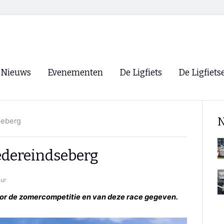
Nieuws
Evenementen
De Ligfiets
De Ligfiets
Voorpagina
Evenementen
Fietsen
Overzicht
N
seberg
Archief
Winkels
WK Ligfietsen 2026
Ligfietsvereningi
RSS
dereindseberg
Lokale Fietsvere
Paastreffen
uur
CycleVision
EHPVA & EuSup
oor de zomercompetitie en van deze race gegeven.
Oliebollentocht
Forum ligfietser