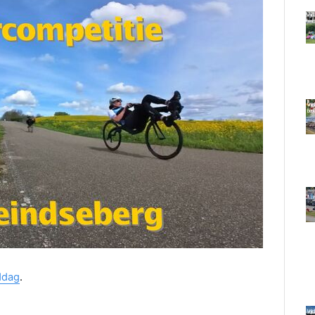
ddag
.