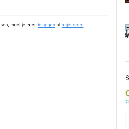
aatsen, moet je eerst
inloggen
of
registreren
.
S