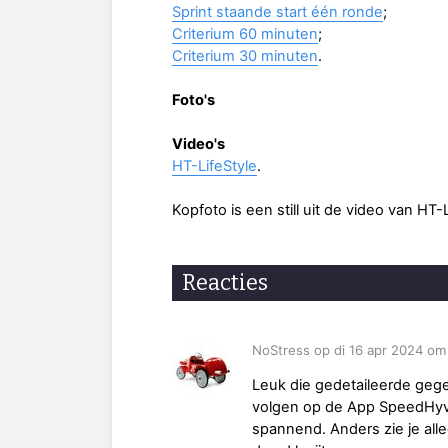
Sprint staande start één ronde
;
Criterium 60 minuten
;
Criterium 30 minuten
.
Foto's
Video's
HT-LifeStyle
.
Kopfoto is een still uit de video van HT-L
Reacties
NoStress op di 16 apr 2024 om
Leuk die gedetaileerde gege
volgen op de App SpeedHyve
spannend. Anders zie je alle