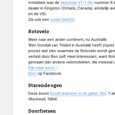
Inmiddels was de
Velomtek VT-1 (fb)
nummer 6 in
dealer in Kingston (Ontario, Canada), eindelijk
en de VS).
Zie ook een
ouder bericht
.
Rotovelo
Weer naar een ander continent, nu Australië.
'Ben Goodall van Trisled in Australië heeft zojuis
proces laat zien waarmee de Rotovelo wordt gem
verteld door Ben zelf. Heel interessant, want R
gemaakt dan andere velomobielen, die meestal u
Kijk maar eens…
'.
Bron
op Facebook.
Starende ogen
Deze boom
houdt iedereen in de gaten (fb)
.
"I a
(Rockwell, 1984)
Doorfietsen