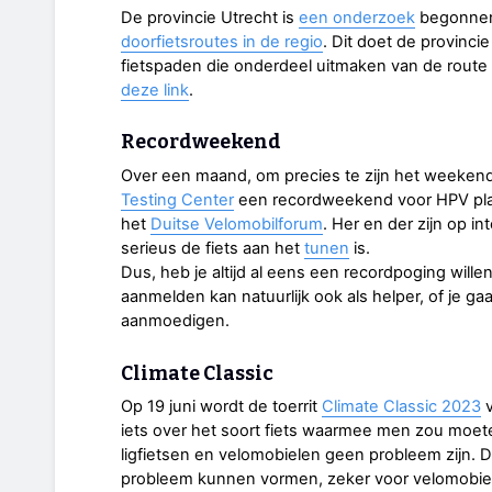
De provincie Utrecht is
een onderzoek
begonnen 
doorfietsroutes in de regio
. Dit doet de provinci
fietspaden die onderdeel uitmaken van de route 
deze link
.
Recordweekend
Over een maand, om precies te zijn het weekend v
Testing Center
een recordweekend voor HPV plaat
het
Duitse Velomobilforum
. Her en der zijn op i
serieus de fiets aan het
tunen
is.
Dus, heb je altijd al eens een recordpoging wille
aanmelden kan natuurlijk ook als helper, of je 
aanmoedigen.
Climate Classic
Op 19 juni wordt de toerrit
Climate Classic 2023
v
iets over het soort fiets waarmee men zou moet
ligfietsen en velomobielen geen probleem zijn. 
probleem kunnen vormen, zeker voor velomobielen