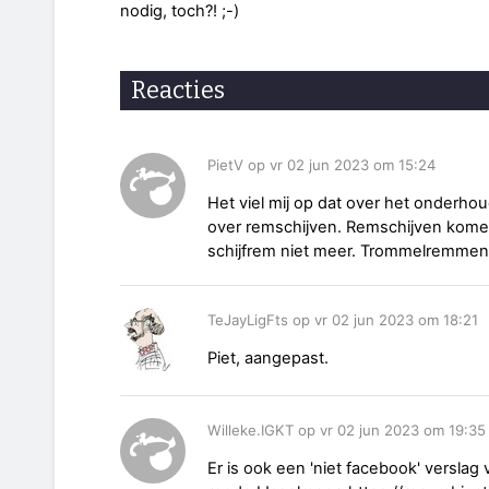
nodig, toch?! ;-)
Reacties
PietV op vr 02 jun 2023 om 15:24
Het viel mij op dat over het onderh
over remschijven. Remschijven komen
schijfrem niet meer. Trommelremm
TeJayLigFts op vr 02 jun 2023 om 18:21
Piet, aangepast.
Willeke.IGKT op vr 02 jun 2023 om 19:35
Er is ook een 'niet facebook' versla