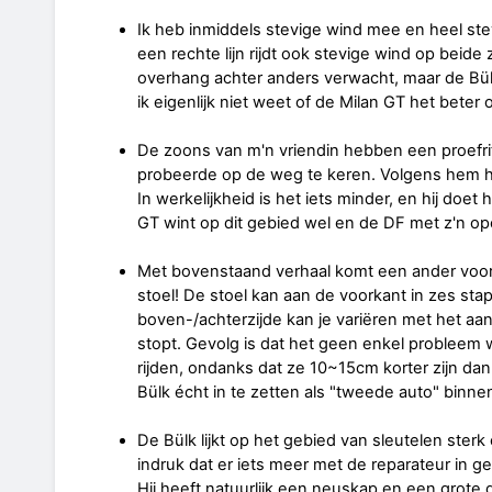
Ik heb inmiddels stevige wind mee en heel ste
een rechte lijn rijdt ook stevige wind op beide 
overhang achter anders verwacht, maar de Bülk bl
ik eigenlijk niet weet of de Milan GT het beter 
De zoons van m'n vriendin hebben een proefri
probeerde op de weg te keren. Volgens hem hee
In werkelijkheid is het iets minder, en hij doe
GT wint op dit gebied wel en de DF met z'n op
Met bovenstaand verhaal komt een ander voord
stoel! De stoel kan aan de voorkant in zes st
boven-/achterzijde kan je variëren met het aan
stopt. Gevolg is dat het geen enkel probleem w
rijden, ondanks dat ze 10~15cm korter zijn dan
Bülk écht in te zetten als "tweede auto" binn
De Bülk lijkt op het gebied van sleutelen sterk
indruk dat er iets meer met de reparateur in g
Hij heeft natuurlijk een neuskap en een grote d