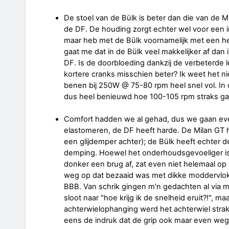
De stoel van de Bülk is beter dan die van de Mil
de DF. De houding zorgt echter wel voor een int
maar heb met de Bülk voornamelijk met een 
gaat me dat in de Bülk veel makkelijker af dan 
DF. Is de doorbloeding dankzij de verbeterde
kortere cranks misschien beter? Ik weet het n
benen bij 250W @ 75-80 rpm heel snel vol. In 
dus heel benieuwd hoe 100-105 rpm straks gaat z
Comfort hadden we al gehad, dus we gaan eve
elastomeren, de DF heeft harde. De Milan GT
een glijdemper achter); de Bülk heeft echter d
demping. Hoewel het onderhoudsgevoeliger is, i
donker een brug af, zat even niet helemaal op
weg op dat bezaaid was met dikke moddervlok
BBB. Van schrik gingen m'n gedachten al via m
sloot naar "hoe krijg ik de snelheid eruit?!", m
achterwielophanging werd het achterwiel strak
eens de indruk dat de grip ook maar even w