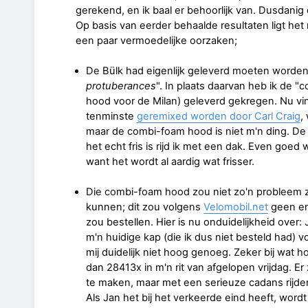
gerekend, en ik baal er behoorlijk van. Dusdanig
Op basis van eerder behaalde resultaten ligt het 
een paar vermoedelijke oorzaken;
De Bülk had eigenlijk geleverd moeten worden
protuberances
". In plaats daarvan heb ik de "
hood voor de Milan) geleverd gekregen. Nu vin
tenminste
geremixed worden door Carl Craig
,
maar de combi-foam hood is niet m'n ding. De "h
het echt fris is rijd ik met een dak. Even goed 
want het wordt al aardig wat frisser.
Die combi-foam hood zou niet zo'n probleem zi
kunnen; dit zou volgens
Velomobil.net
geen enk
zou bestellen. Hier is nu onduidelijkheid over:
m'n huidige kap (die ik dus niet besteld had) v
mij duidelijk niet hoog genoeg. Zeker bij wat 
dan 28413x in m'n rit van afgelopen vrijdag. E
te maken, maar met een serieuze cadans rijden g
Als Jan het bij het verkeerde eind heeft, wordt