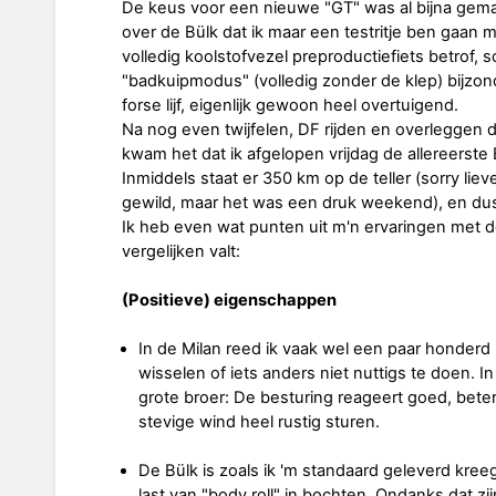
De keus voor een nieuwe "GT" was al bijna gemaa
over de Bülk dat ik maar een testritje ben gaan 
volledig koolstofvezel preproductiefiets betrof, s
"badkuipmodus" (volledig zonder de klep) bijzon
forse lijf, eigenlijk gewoon heel overtuigend.
Na nog even twijfelen, DF rijden en overleggen
kwam het dat ik afgelopen vrijdag de allereerste
Inmiddels staat er 350 km op de teller (sorry liev
gewild, maar het was een druk weekend), en dus i
Ik heb even wat punten uit m'n ervaringen met d
vergelijken valt:
(Positieve) eigenschappen
In de Milan reed ik vaak wel een paar honderd
wisselen of iets anders niet nuttigs te doen. In
grote broer: De besturing reageert goed, beter d
stevige wind heel rustig sturen.
De Bülk is zoals ik 'm standaard geleverd kreeg
last van "body roll" in bochten. Ondanks dat z