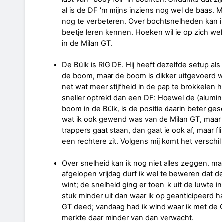
al is de DF 'm mijns inziens nog wel de baas. 
nog te verbeteren. Over bochtsnelheden kan ik
beetje leren kennen. Hoeken wil ie op zich wel
in de Milan GT.
De Bülk is RIGIDE. Hij heeft dezelfde setup al
de boom, maar de boom is dikker uitgevoerd w
net wat meer stijfheid in de pap te brokkelen h
sneller optrekt dan een DF: Hoewel de (alumi
boom in de Bülk, is de positie daarin beter ge
wat ik ook gewend was van de Milan GT, maar da
trappers gaat staan, dan gaat ie ook af, maar 
een rechtere zit. Volgens mij komt het verschi
Over snelheid kan ik nog niet alles zeggen, m
afgelopen vrijdag durf ik wel te beweren dat d
wint; de snelheid ging er toen ik uit de luwte 
stuk minder uit dan waar ik op geanticipeerd 
GT deed; vandaag had ik wind waar ik met de 
merkte daar minder van dan verwacht.