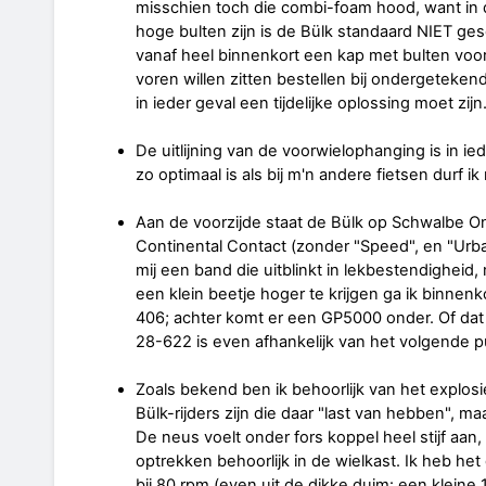
misschien toch die combi-foam hood, want in de
hoge bulten zijn is de Bülk standaard NIET ge
vanaf heel binnenkort een kap met bulten voor
voren willen zitten bestellen bij ondergeteke
in ieder geval een tijdelijke oplossing moet zijn
De uitlijning van de voorwielophanging is in ied
zo optimaal is als bij m'n andere fietsen durf ik
Aan de voorzijde staat de Bülk op Schwalbe On
Continental Contact (zonder "Speed", en "Urban
mij een band die uitblinkt in lekbestendigheid,
een klein beetje hoger te krijgen ga ik binnen
406; achter komt er een GP5000 onder. Of dat 
28-622 is even afhankelijk van het volgende p
Zoals bekend ben ik behoorlijk van het explosi
Bülk-rijders zijn die daar "last van hebben", maa
De neus voelt onder fors koppel heel stijf aan
optrekken behoorlijk in de wielkast. Ik heb he
bij 80 rpm (even uit de dikke duim: een kleine 