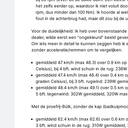
het zelfs eerder op, waardoor ik niet voluit d
rpm, dus minder dan 100 Nm). Ik hoorde al we
fout in de achterbrug had, maar dit zou bij de u
Voor de duidelijkheid: Ik heb over bovenstaand
dealer, wilde eerst een "ongekleurd" beeld geve
Om iets meer in detail te kunnen zeggen heb ik 
zonder acceleratie/remmen om te vergelijken:
gemiddeld 47 km/h (max 48.3) over 0.9 km op 
Celsius), bij 4 bft. wind schuin in de rug: 23
gemiddeld 47.4 km/h (max 48.4) over 0.4 km op
graden Celsius), bij 3 bft. rugwind: 239W ge
gemiddeld 48.4 km/h (max 49.1) over 0.5 km op
5 bft. tegenwind: 302W gemiddeld, 320W max
Met de proefrij-Bülk, zonder de kap (badkuipm
gemiddeld 62.4 km/h (max 62.6) over 0.6 km o
3 bft. wind schuin in de rug: 310W gemiddeld