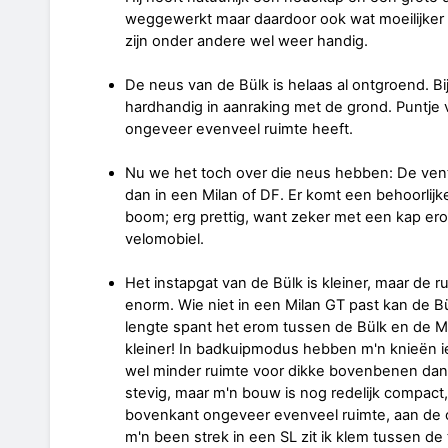
weggewerkt maar daardoor ook wat moeilijker b
zijn onder andere wel weer handig.
De neus van de Bülk is helaas al ontgroend. 
hardhandig in aanraking met de grond. Puntje 
ongeveer evenveel ruimte heeft.
Nu we het toch over die neus hebben: De ventil
dan in een Milan of DF. Er komt een behoorlijk
boom; erg prettig, want zeker met een kap er
velomobiel.
Het instapgat van de Bülk is kleiner, maar de
enorm. Wie niet in een Milan GT past kan de B
lengte spant het erom tussen de Bülk en de Mil
kleiner! In badkuipmodus hebben m'n knieën ie
wel minder ruimte voor dikke bovenbenen dan i
stevig, maar m'n bouw is nog redelijk compact,
bovenkant ongeveer evenveel ruimte, aan de ond
m'n been strek in een SL zit ik klem tussen de t