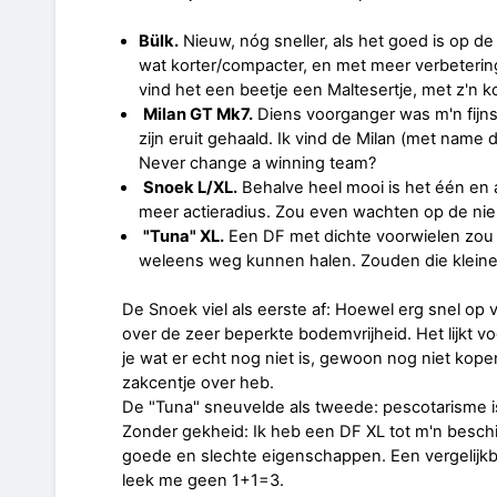
Bülk.
Nieuw, nóg sneller, als het goed is op de
wat korter/compacter, en met meer verbeteringen
vind het een beetje een Maltesertje, met z'n kor
Milan GT Mk7.
Diens voorganger was m'n fijns
zijn eruit gehaald. Ik vind de Milan (met name 
Never change a winning team?
Snoek L/XL.
Behalve heel mooi is het één en a
meer actieradius. Zou even wachten op de ni
"Tuna" XL.
Een DF met dichte voorwielen zou 
weleens weg kunnen halen. Zouden die kleine 
De Snoek viel als eerste af: Hoewel erg snel op
over de zeer beperkte bodemvrijheid. Het lijkt v
je wat er echt nog niet is, gewoon nog niet kope
zakcentje over heb.
De "Tuna" sneuvelde als tweede: pescotarisme is 
Zonder gekheid: Ik heb een DF XL tot m'n besch
goede en slechte eigenschappen. Een vergelijkba
leek me geen 1+1=3.