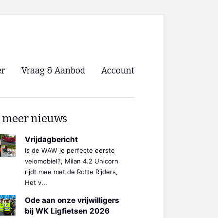
er
Vraag & Aanbod
Account
Inloggen
 meer nieuws
Registreren
ng NVHPV
Vrijdagbericht
Is de WAW je perfecte eerste
nigingen
velomobiel?, Milan 4.2 Unicorn
rijdt mee met de Rotte Rijders,
Het v...
ino 🡺
Ode aan onze vrijwilligers
s.nl 🡺
bij WK Ligfietsen 2026