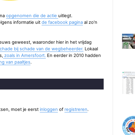
ina
opgenomen die de actie
uitlegt.
olgens informatie uit
de facebook pagina
al zo'n
 nieuws geweest, waaronder hier in het vrijdag
chade bij schade van de wegbeheerder.
Lokaal
s,
zoals in Amersfoort.
En eerder in 2010 hadden
ng van paaltjes
.
aatsen, moet je eerst
inloggen
of
registreren
.