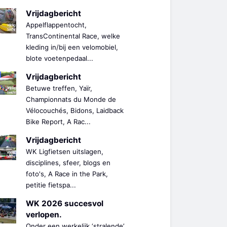
Vrijdagbericht
Appelflappentocht,
TransContinental Race, welke
kleding in/bij een velomobiel,
blote voetenpedaal...
Vrijdagbericht
Betuwe treffen, Yaïr,
Championnats du Monde de
Vélocouchés, Bidons, Laidback
Bike Report, A Rac...
Vrijdagbericht
WK Ligfietsen uitslagen,
disciplines, sfeer, blogs en
foto's, A Race in the Park,
petitie fietspa...
WK 2026 succesvol
verlopen.
Onder een werkelijk ‘stralende’