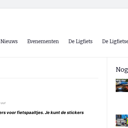
Nieuws
Evenementen
De Ligfiets
De Ligfiets
Voorpagina
Evenementen
Fietsen
Overzicht
Nog
Archief
Winkels
WK Ligfietsen 2026
Ligfietsvereningi
RSS
Lokale Fietsvere
Paastreffen
 uur
CycleVision
EHPVA & EuSup
rs voor fietspaaltjes. Je kunt de stickers
Oliebollentocht
Forum ligfietser