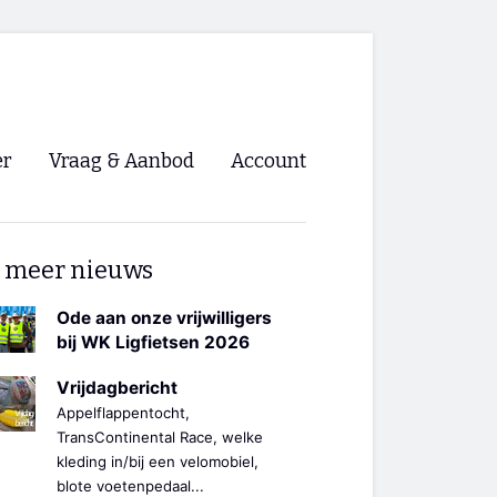
er
Vraag & Aanbod
Account
Inloggen
 meer nieuws
Registreren
ng NVHPV
Ode aan onze vrijwilligers
bij WK Ligfietsen 2026
nigingen
Vrijdagbericht
Appelflappentocht,
ino 🡺
TransContinental Race, welke
kleding in/bij een velomobiel,
s.nl 🡺
blote voetenpedaal...