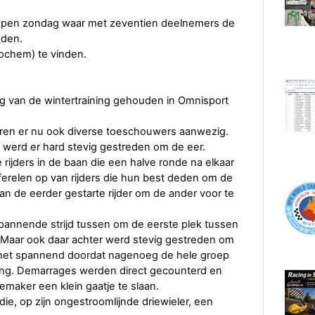
lopen zondag waar met zeventien deelnemers de
eden.
ochem) te vinden.
g van de wintertraining gehouden in Omnisport
ren er nu ook diverse toeschouwers aanwezig.
werd er hard stevig gestreden om de eer.
rijders in de baan die een halve ronde na elkaar
ferelen op van rijders die hun best deden om de
 van de eerder gestarte rijder om de ander voor te
spannende strijd tussen om de eerste plek tussen
. Maar ook daar achter werd stevig gestreden om
f het spannend doordat nagenoeg de hele groep
ging. Demarrages werden direct gecounterd en
emaker een klein gaatje te slaan.
, op zijn ongestroomlijnde driewieler, een