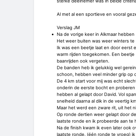
sterke deelnemer was in beide criteria
Al met al een sportieve en vooral geze
Verslag JM
Na de vorige keer in Alkmaar hebben
Het weer buiten was weer winters t
Ik was een beetje laat en door eerst
warm rijden toegekomen. Een beetje 
baanrijden ook vergeten.
De banden heb ik gelukkig wel gerein
schoon, hebben veel minder grip op 
De 4 km start voor mij was echt slec
onderin de eerste bocht en proberen 
hebben al gelapt door David. Vol spa
snelheid daarna al dik in de veertig k
Maar het werd een zware rit, uit het 
Op ronde dertien weer gelapt door de 
laatste ronde en ik probeerde aan te 
Na de finish kwam ik even later ook ov
laatste ronde. (één ronde te vroeg) 