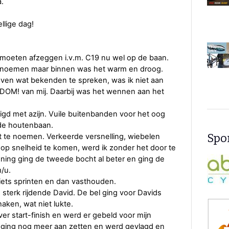
.
llige dag!
 moeten afzeggen i.v.m. C19 nu wel op de baan.
e noemen maar binnen was het warm en droog.
 even wat bekenden te spreken, was ik niet aan
DOM! van mij. Daarbij was het wennen aan het
igd met azijn. Vuile buitenbanden voor het oog
de houtenbaan.
Spon
ht te noemen. Verkeerde versnelling, wiebelen
op snelheid te komen, werd ik zonder het door te
nning ging de tweede bocht al beter en ging de
m/u.
niets sprinten en dan vasthouden.
sterk rijdende David. De bel ging voor Davids
haken, wat niet lukte.
er start-finish en werd er gebeld voor mijn
ik ging nog meer aan zetten en werd gevlagd en