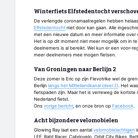
Winterfiets Elfstedentocht verschov
De verlengde coronamaatregelen hebben helaas t
Elfstedentocht
niet door kan gaan. Alle ingeschr
met een nieuwe datum en meer informatie over 
Het is op dit moment niet meer mogelijk om in t
deelnemers is al bereikt. Wel kun er een voor-re
meer deelnemers mee mogen fietsen.
Van Groningen naar Berlijn 2
Deze zomer is Eric op zijn Flevotrike wel de gre
Berlijn
langs het Mittellandkanal (deel 2)
. Het wa
fietspaden zijn. Maar het is verreweg de kortste 
Nederland fietst.
Ons
vorige bericht
, en onze bron op
Facebook
.
Acht bijzondere velomobielen
Glowing Ray laat een aantal
velomobielachtigen
i
LEF, Raht Racer, Cabriovelo, Orbit City Bikes, Be