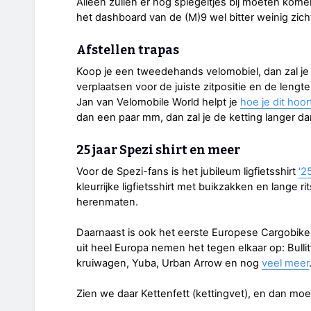
Alleen zullen er nog spiegeltjes bij moeten kome
het dashboard van de (M)9 wel bitter weinig zic
Afstellen trapas
Koop je een tweedehands velomobiel, dan zal je
verplaatsen voor de juiste zitpositie en de lengt
Jan van Velomobile World helpt je
hoe je dit hoo
dan een paar mm, dan zal je de ketting langer d
25 jaar Spezi shirt en meer
Voor de Spezi-fans is het jubileum ligfietsshirt
'2
kleurrijke ligfietsshirt met buikzakken en lange ri
herenmaten.
Daarnaast is ook het eerste Europese Cargobike
uit heel Europa nemen het tegen elkaar op: Bullitt
kruiwagen, Yuba, Urban Arrow en nog
veel meer
Zien we daar Kettenfett (kettingvet), en dan moet