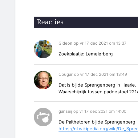
Reacties
Gideon op vr 17 dec 2021 om 13:37
Zoekplaatje: Lemelerberg
Cougar op vr 17 dec 2021 om 13:49
Dat is bij de Sprengenberg in Haarle.
Waarschijnlijk tussen paddestoel 22
ganseij op vr 17 dec 2021 om 14:00
De Palthetoren bij de Sprengenberg
https://nl.wikipedia.org/wiki/De_Spr