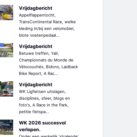
Vrijdagbericht
Appelflappentocht,
TransContinental Race, welke
kleding in/bij een velomobiel,
blote voetenpedaal...
Vrijdagbericht
Betuwe treffen, Yaïr,
Championnats du Monde de
Vélocouchés, Bidons, Laidback
Bike Report, A Rac...
Vrijdagbericht
WK Ligfietsen uitslagen,
disciplines, sfeer, blogs en
foto's, A Race in the Park,
petitie fietspa...
WK 2026 succesvol
verlopen.
Onder een werkelijk ‘stralende’