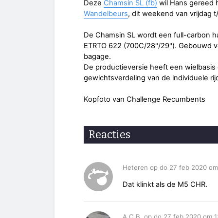
Deze
Chamsin SL (fb)
wil Hans gereed
Wandelbeurs
, dit weekend van vrijdag 
De Chamsin SL wordt een full-carbon har
ETRTO 622 (700C/28"/29"). Gebouwd voo
bagage.
De productieversie heeft een wielbasis
gewichtsverdeling van de individuele rij
Kopfoto van Challenge Recumbents
Reacties
Heteren op do 27 feb 2020 om
Dat klinkt als de M5 CHR.
A.C.B. op do 27 feb 2020 om 1