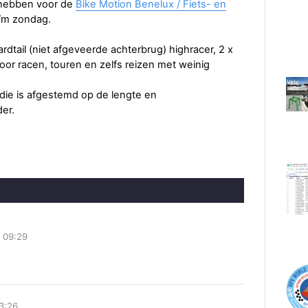
 hebben voor de
Bike Motion Benelux / Fiets- en
t/m zondag.
dtail (niet afgeveerde achterbrug) highracer, 2 x
r racen, touren en zelfs reizen met weinig
 die is afgestemd op de lengte en
der.
 09:29
3:26