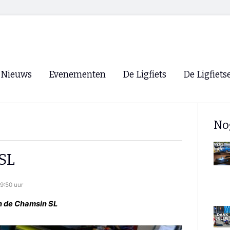
Nieuws
Evenementen
De Ligfiets
De Ligfiets
Voorpagina
Evenementen
Fietsen
Overzicht
No
Archief
Winkels
WK Ligfietsen 2026
Ligfietsvereningi
RSS
SL
Lokale Fietsvere
Paastreffen
9:50 uur
CycleVision
EHPVA & EuSup
n de Chamsin SL
Oliebollentocht
Forum ligfietser