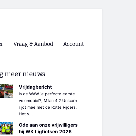
er
Vraag & Aanbod
Account
Inloggen
g meer nieuws
Registreren
ng NVHPV
Vrijdagbericht
Is de WAW je perfecte eerste
nigingen
velomobiel?, Milan 4.2 Unicorn
rijdt mee met de Rotte Rijders,
Het v...
ino 🡺
Ode aan onze vrijwilligers
s.nl 🡺
bij WK Ligfietsen 2026