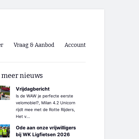
er
Vraag & Aanbod
Account
Inloggen
 meer nieuws
Registreren
ng NVHPV
Vrijdagbericht
Is de WAW je perfecte eerste
nigingen
velomobiel?, Milan 4.2 Unicorn
rijdt mee met de Rotte Rijders,
Het v...
ino 🡺
Ode aan onze vrijwilligers
s.nl 🡺
bij WK Ligfietsen 2026