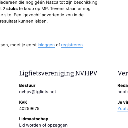
 iedereen die nog géén Nazca tot zijn beschikking
nt
7 stuks
te koop op MP. Tevens staan er nog
 site. Een 'gezocht' advertentie zou in de
esultaat kunnen leiden.
aatsen, moet je eerst
inloggen
of
registreren
.
Ligfietsvereniging NVHPV
Ver
Bestuur
Redac
nvhpv@ligfiets.net
hoofd
KvK
Je vi
40259675
Yout
Lidmaatschap
Lid worden of opzeggen