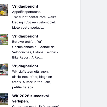
Vrijdagbericht
Appelflappentocht,
TransContinental Race, welke
kleding in/bij een velomobiel,
blote voetenpedaal...
Vrijdagbericht
Betuwe treffen, Yaïr,
Championnats du Monde de
Vélocouchés, Bidons, Laidback
Bike Report, A Rac...
Vrijdagbericht
WK Ligfietsen uitslagen,
disciplines, sfeer, blogs en
foto's, A Race in the Park,
petitie fietspa...
WK 2026 succesvol
verlopen.
Onder een werkelijk ‘stralende’