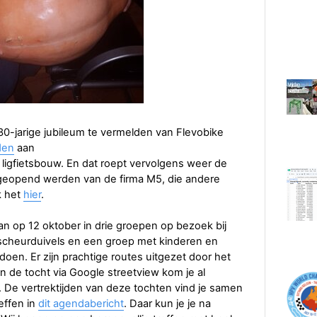
t 30-jarige jubileum te vermelden van Flevobike
den
aan
ligfietsbouw. En dat roept vervolgens weer de
geopend werden van de firma M5, die andere
k het
hier
.
aan op 12 oktober in drie groepen op bezoek bij
scheurduivels en een groep met kinderen en
 doen. Er zijn prachtige routes uitgezet door het
an de tocht via Google streetview kom je al
e vertrektijden van deze tochten vind je samen
effen in
dit agendabericht
. Daar kun je je na