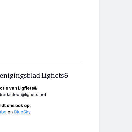
enigingsblad Ligfiets&
tie van Ligfiets&
redacteur@ligfiets.net
ndt ons ook op:
ube
en
BlueSky