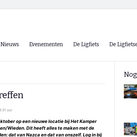
Nieuws
Evenementen
De Ligfiets
De Ligfiets
Voorpagina
Evenementen
Fietsen
Overzicht
Nog
Archief
Winkels
WK Ligfietsen 2026
Ligfietsvereningi
RSS
reffen
Lokale Fietsvere
Paastreffen
:31 uur
CycleVision
EHPVA & EuSup
 oktober op een nieuwe locatie bij Het Kamper
ben/Wieden. Dit heeft alles te maken met de
Oliebollentocht
Forum ligfietser
en: dat van Nazca en dat van onszelf. Log in bij