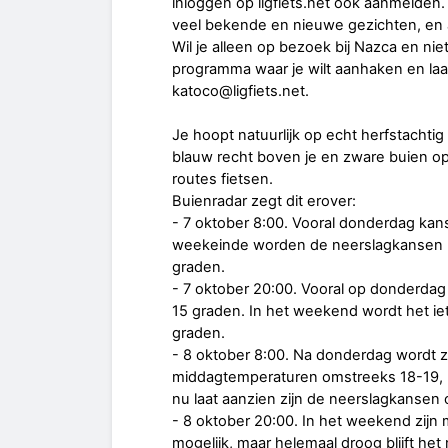
inloggen op ligfiets.net ook aanmelden.
veel bekende en nieuwe gezichten, en a
Wil je alleen op bezoek bij Nazca en ni
programma waar je wilt aanhaken en laa
katoco@ligfiets.net.
Je hoopt natuurlijk op echt herfstachtig
blauw recht boven je en zware buien o
routes fietsen.
Buienradar zegt dit erover:
- 7 oktober 8:00. Vooral donderdag kans
weekeinde worden de neerslagkansen kl
graden.
- 7 oktober 20:00. Vooral op donderdag 
15 graden. In het weekend wordt het ie
graden.
- 8 oktober 8:00. Na donderdag wordt z
middagtemperaturen omstreeks 18-19, lo
nu laat aanzien zijn de neerslagkansen o
- 8 oktober 20:00. In het weekend zij
mogelijk, maar helemaal droog blijft het 