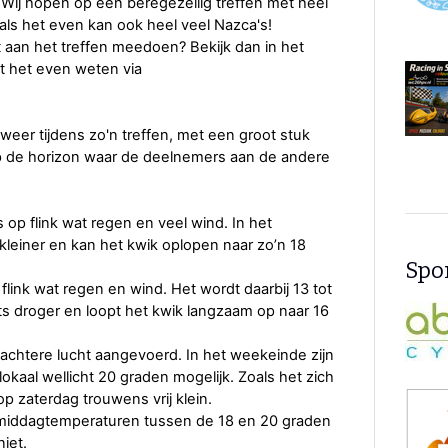
 Wij hopen op een beregezellig treffen met heel
ls het even kan ook heel veel Nazca's!
et aan het treffen meedoen? Bekijk dan in het
t het even weten via
 weer tijdens zo'n treffen, met een groot stuk
p de horizon waar de deelnemers aan de andere
 op flink wat regen en veel wind. In het
einer en kan het kwik oplopen naar zo’n 18
Spon
flink wat regen en wind. Het wordt daarbij 13 tot
ts droger en loopt het kwik langzaam op naar 16
achtere lucht aangevoerd. In het weekeinde zijn
kaal wellicht 20 graden mogelijk. Zoals het zich
p zaterdag trouwens vrij klein.
n middagtemperaturen tussen de 18 en 20 graden
niet.