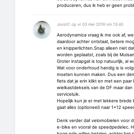
produceren, dus ik heb er geen pro
JoostC op vr 03 mei 2019 om 13:40
Aerodynamica vraag ik me ook af, wel
daardoor achter ontstaat, betere mo
en knipperlichten.Snap alleen niet d
worden geplaatst, zoals bij de Mulsa
Groter instapgat is top natuurlijk, al
Wat voor onderhoud handig is is volg
moeten kunnen maken. Dus een demo
fiets dat je erin klikt en met een paar
wielkastdeksels van de DF maar dan g
serviceluik.
Hopelijk kun je er met lekkere brede
gaat alles (optioneel) naar 1x12 spee
Denk verder dat velomobielen voor de
e-bike en vooral de speedpedelec. H
hoge prijs willen betalen, echter het 