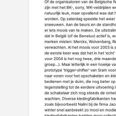
Of de organisatoren van de Belgische fi
zijn met het BK-, sorry, WK-veldrijden we
natuurlijk leuk, maar opvallend was dat
worden. Op zaterdag speelde het weer al
sneeuwen. Aan de beurs en de standhou
er iets moois van te maken. De uitstral
dat in België (of de Benelux) actief is
merken misten: Merckx, Wolvenberg, Ri
verwachten. Al het moois voor 2003 is 
de eerste keer was dat het in het 'echt
voor 2004 is het nog twee, drie maand
groep…). Maar letterlijk in een hoekje 
prototype 'trigger-shifter' van Sram v
naar voren voor het opschakelen en éé
bedienen met je duim, die nog beter op
tegenstelling tot de eerdere uitvoering
de schakelaar zich nog steeds de ontw
wachten. Diverse kledingfabrikanten ha
zoals bijvoorbeeld Nalini bij de firma J
winter snel aanbreekt zo mooi en modie
kledingfabrikanten hadden mooi colle