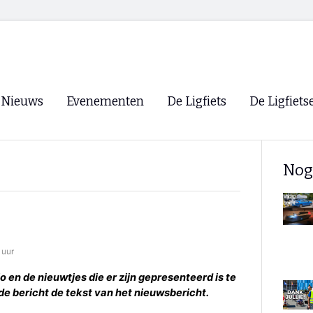
Nieuws
Evenementen
De Ligfiets
De Ligfiets
Voorpagina
Evenementen
Fietsen
Overzicht
Nog
Archief
Winkels
WK Ligfietsen 2026
Ligfietsvereningi
RSS
Lokale Fietsvere
Paastreffen
 uur
CycleVision
EHPVA & EuSup
 en de nieuwtjes die er zijn gepresenteerd is te
de bericht de tekst van het nieuwsbericht.
Oliebollentocht
Forum ligfietser