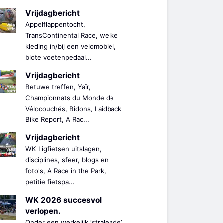
Vrijdagbericht
Appelflappentocht,
TransContinental Race, welke
kleding in/bij een velomobiel,
blote voetenpedaal...
Vrijdagbericht
Betuwe treffen, Yaïr,
Championnats du Monde de
Vélocouchés, Bidons, Laidback
Bike Report, A Rac...
Vrijdagbericht
WK Ligfietsen uitslagen,
disciplines, sfeer, blogs en
foto's, A Race in the Park,
petitie fietspa...
WK 2026 succesvol
verlopen.
Onder een werkelijk ‘stralende’