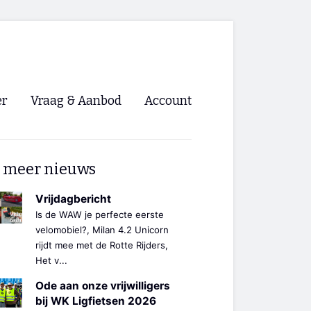
er
Vraag & Aanbod
Account
Inloggen
 meer nieuws
Registreren
ng NVHPV
Vrijdagbericht
Is de WAW je perfecte eerste
nigingen
velomobiel?, Milan 4.2 Unicorn
rijdt mee met de Rotte Rijders,
Het v...
ino 🡺
Ode aan onze vrijwilligers
s.nl 🡺
bij WK Ligfietsen 2026