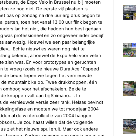
etsbeurs, de Expo Velo in Brussel nu blij moeten
ten ze nog niet. De eerste vijf plaatsen is
 het pas op zondag na drie uur erg druk begon te
 parten, toen het vanaf 13.00 uur flink begon te
ders lag het niet, die hadden hun best gedaan
ing was professioneel en zo ongeveer ieder bedrijf
, was aanwezig. Hoewel we een paar belangrijke
dley… Echte nieuwtjes waren nog niet te
allang bekend, alhoewel de Expo Velo voor velen
' te zien was. En voor prototypes en geruchten
en te vroeg (zoals de nieuwe Dura Ace 10speed
van de beurs liepen we tegen het vernieuwde
oor de mountainbike op. Twee drukknoppen, één
n omhoog voor het afschakelen. Beide te
 de knoppen valt dan bij Shimano… . In
 is de vernieuwde versie zeer rank. Helaas bevindt
ikkelingsfase en moeten we tot modeljaar 2004
dden al de wintercollectie van 2004 hangen,
acobsons. Je zou haast willen dat de volgende
us ziet het nieuwe spul eruit. Maar ook andere
cties hangen. Kortom, gewoon een mooie beurs om