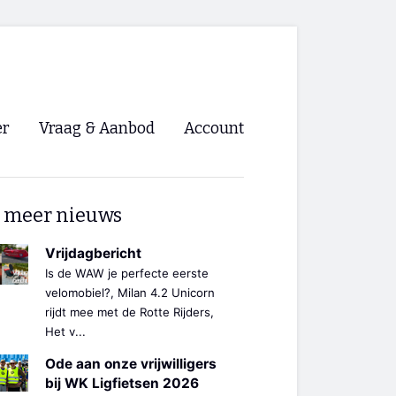
er
Vraag & Aanbod
Account
Inloggen
 meer nieuws
Registreren
ng NVHPV
Vrijdagbericht
Is de WAW je perfecte eerste
nigingen
velomobiel?, Milan 4.2 Unicorn
rijdt mee met de Rotte Rijders,
Het v...
ino 🡺
Ode aan onze vrijwilligers
s.nl 🡺
bij WK Ligfietsen 2026