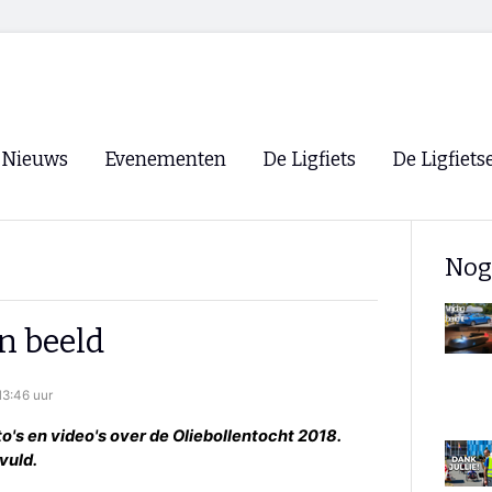
Nieuws
Evenementen
De Ligfiets
De Ligfiets
Voorpagina
Evenementen
Fietsen
Overzicht
Nog
Archief
Winkels
WK Ligfietsen 2026
Ligfietsvereningi
RSS
n beeld
Lokale Fietsvere
Paastreffen
3:46 uur
CycleVision
EHPVA & EuSup
o's en video's over de Oliebollentocht 2018.
vuld.
Oliebollentocht
Forum ligfietser