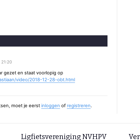
 21:20
ar gezet en staat voorlopig op
bastiaan/video/2018-12-28-obt.html
aatsen, moet je eerst
inloggen
of
registreren
.
Ligfietsvereniging NVHPV
Ver