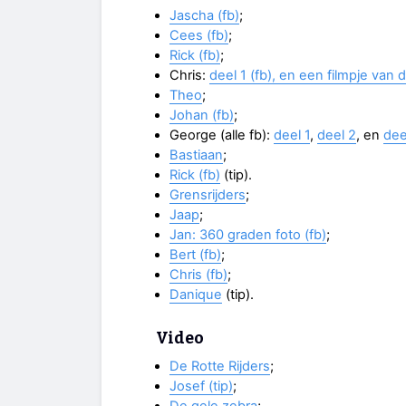
Jascha (fb)
;
Cees (fb)
;
Rick (fb)
;
Chris:
deel 1 (fb), en een filmpje van d
Theo
;
Johan (fb)
;
George (alle fb):
deel 1
,
deel 2
, en
dee
Bastiaan
;
Rick (fb)
(tip).
Grensrijders
;
Jaap
;
Jan: 360 graden foto (fb)
;
Bert (fb)
;
Chris (fb)
;
Danique
(tip).
Video
De Rotte Rijders
;
Josef (tip)
;
De gele zebra
;