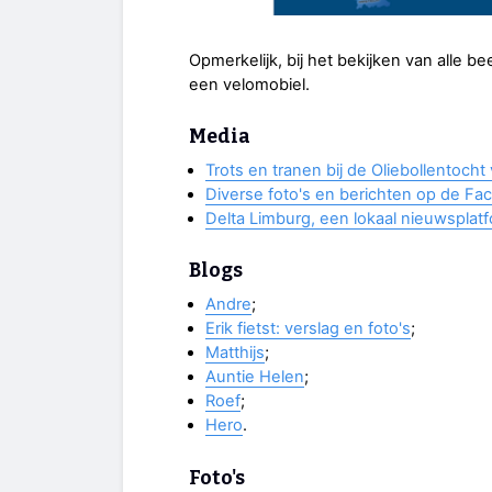
Opmerkelijk, bij het bekijken van alle be
een velomobiel.
Media
Trots en tranen bij de Oliebollentoch
Diverse foto's en berichten op de Fa
Delta Limburg, een lokaal nieuwsplat
Blogs
Andre
;
Erik fietst: verslag en foto's
;
Matthijs
;
Auntie Helen
;
Roef
;
Hero
.
Foto's