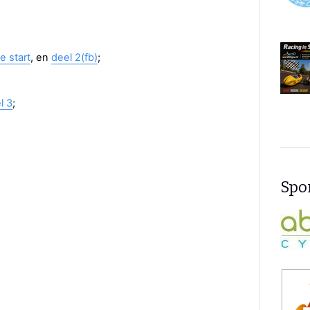
e start
, en
deel 2(fb)
;
l 3
;
Spon