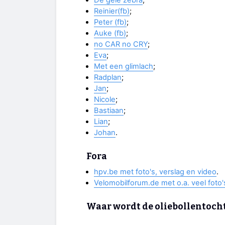
Reinier(fb)
;
Peter (fb)
;
Auke (fb)
;
no CAR no CRY
;
Eva
;
Met een glimlach
;
Radplan
;
Jan
;
Nicole
;
Bastiaan
;
Lian
;
Johan
.
Fora
hpv.be met foto's, verslag en video
.
Velomobilforum.de met o.a. veel foto'
Waar wordt de oliebollentoch