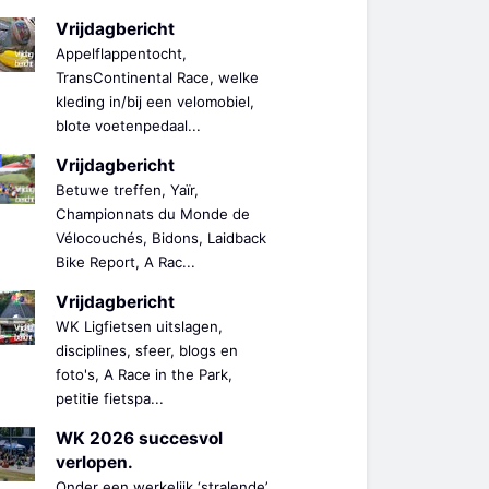
Vrijdagbericht
Appelflappentocht,
TransContinental Race, welke
kleding in/bij een velomobiel,
blote voetenpedaal...
Vrijdagbericht
Betuwe treffen, Yaïr,
Championnats du Monde de
Vélocouchés, Bidons, Laidback
Bike Report, A Rac...
Vrijdagbericht
WK Ligfietsen uitslagen,
disciplines, sfeer, blogs en
foto's, A Race in the Park,
petitie fietspa...
WK 2026 succesvol
verlopen.
Onder een werkelijk ‘stralende’