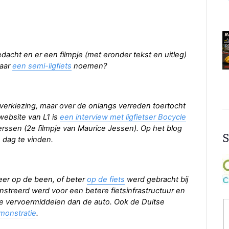
dacht en er een filmpje (met eronder tekst en uitleg)
maar
een semi-ligfiets
noemen?
erkiezing, maar over de onlangs verreden toertocht
website van L1 is
een interview met ligfietser Bocycle
eerssen (2e filmpje van Maurice Jessen). Op het blog
S
 dag te vinden.
eer op de been, of beter
op de fiets
werd gebracht bij
treerd werd voor een betere fietsinfrastructuur en
re vervoermiddelen dan de auto. Ook de Duitse
monstratie
.