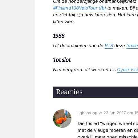
Om de honderdjarige onafhankelijkheid v
#Finland100VeloTour (fb)
te maken. Bij d
en dichtbij zijn huis laten zien. Het ide
laten zien.
1988
Uit de archieven van de
RTS
deze
fraai
Tot slot
Niet vergeten: dit weekend is
Cycle Vi
Reacties
lighans op vr 23 jun 2017 om 1
Die trisled "winged wheel sp
met de vleugelmoeren en daa
overkill, maar goed misschien