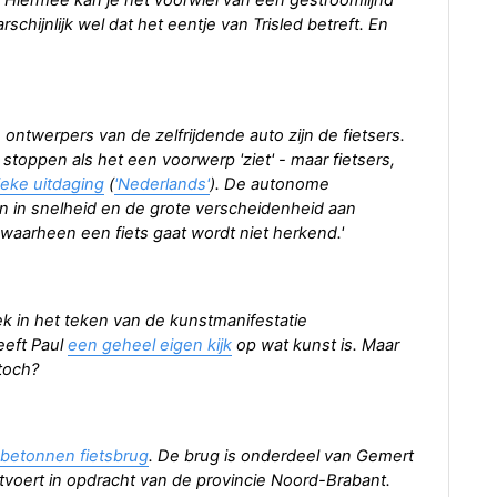
. Hiermee kan je het voorwiel van een gestroomlijnd
chijnlijk wel dat het eentje van Trisled betreft. En
ntwerpers van de zelfrijdende auto zijn de fietsers.
 stoppen als het een voorwerp 'ziet' - maar fietsers,
ieke uitdaging
(
'Nederlands'
). De autonome
n in snelheid en de grote verscheidenheid aan
 waarheen een fiets gaat wordt niet herkend.'
k in het teken van de kunstmanifestatie
eeft Paul
een geheel eigen kijk
op wat kunst is. Maar
toch?
betonnen fietsbrug
. De brug is onderdeel van Gemert
tvoert in opdracht van de provincie Noord-Brabant.