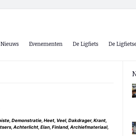
Nieuws
Evenementen
De Ligfiets
De Ligfiets
Voorpagina
Evenementen
Fietsen
Overzicht
N
Archief
Winkels
WK Ligfietsen 2026
Ligfietsvereningi
RSS
Lokale Fietsvere
Paastreffen
CycleVision
EHPVA & EuSup
iste, Demonstratie, Heet, Veel, Dakdrager, Krant,
tsers, Achterlicht, Elan, Finland, Archiefmateriaal,
Oliebollentocht
Forum ligfietser