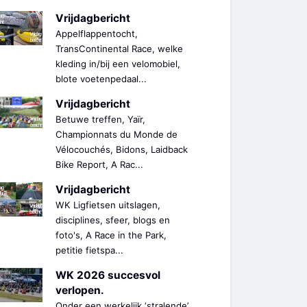
Vrijdagbericht
Appelflappentocht,
TransContinental Race, welke
kleding in/bij een velomobiel,
blote voetenpedaal...
Vrijdagbericht
Betuwe treffen, Yaïr,
Championnats du Monde de
Vélocouchés, Bidons, Laidback
Bike Report, A Rac...
Vrijdagbericht
WK Ligfietsen uitslagen,
disciplines, sfeer, blogs en
foto's, A Race in the Park,
petitie fietspa...
WK 2026 succesvol
verlopen.
Onder een werkelijk ‘stralende’