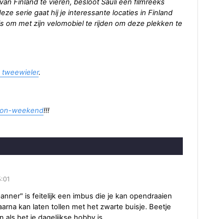
an Finland te vieren, besloot Sauli een filmreeks
eze serie gaat hij je interessante locaties in Finland
e is om met zijn velomobiel te rijden om deze plekken te
e tweewieler
.
sion-weekend
!!!
5:01
anner" is feitelijk een imbus die je kan opendraaien
rna kan laten tollen met het zwarte buisje. Beetje
 als het je dagelijkse hobby is...