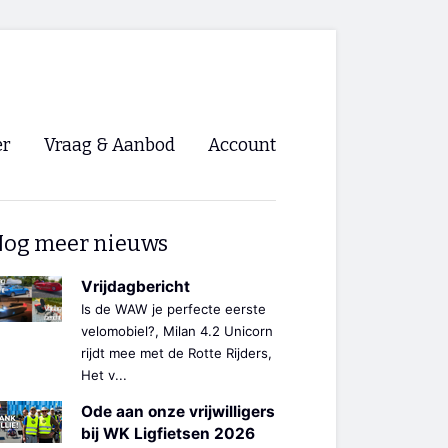
er
Vraag & Aanbod
Account
Inloggen
og meer nieuws
Registreren
ng NVHPV
Vrijdagbericht
Is de WAW je perfecte eerste
nigingen
velomobiel?, Milan 4.2 Unicorn
rijdt mee met de Rotte Rijders,
Het v...
ino 🡺
Ode aan onze vrijwilligers
s.nl 🡺
bij WK Ligfietsen 2026