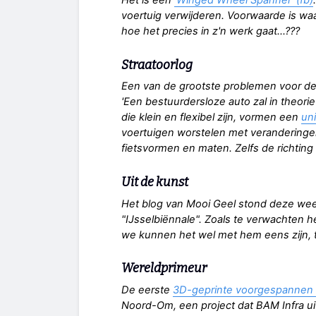
Het is een
'Winged Wheel Spanner' (fb)
voertuig verwijderen. Voorwaarde is waars
hoe het precies in z'n werk gaat...???
Straatoorlog
Een van de grootste problemen voor de o
'Een bestuurdersloze auto zal in theorie
die klein en flexibel zijn, vormen een
un
voertuigen worstelen met veranderinge
fietsvormen en maten. Zelfs de richting
Uit de kunst
Het blog van Mooi Geel stond deze wee
"IJsselbiënnale". Zoals te verwachten h
we kunnen het wel met hem eens zijn, 
Wereldprimeur
De eerste
3D-geprinte voorgespannen 
Noord-Om, een project dat BAM Infra ui