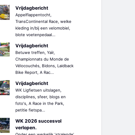
Vrijdagbericht
Appelflappentocht,
TransContinental Race, welke
kleding in/bij een velomobiel,
blote voetenpedaal...
Vrijdagbericht
Betuwe treffen, Yaïr,
Championnats du Monde de
Vélocouchés, Bidons, Laidback
Bike Report, A Rac...
Vrijdagbericht
WK Ligfietsen uitslagen,
disciplines, sfeer, blogs en
foto's, A Race in the Park,
petitie fietspa...
WK 2026 succesvol
verlopen.
Onder een werkelijk ‘stralende’