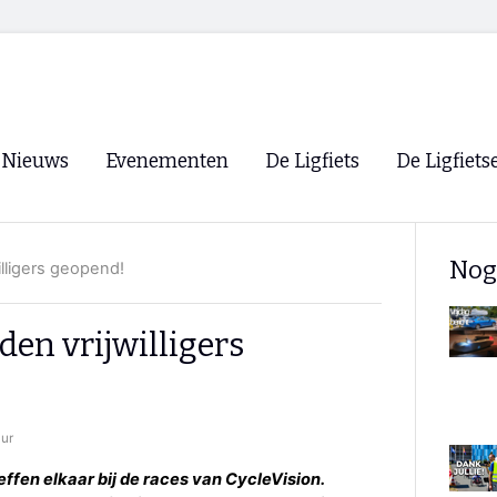
Nieuws
Evenementen
De Ligfiets
De Ligfiets
Voorpagina
Evenementen
Fietsen
Overzicht
Nog
illigers geopend!
Archief
Winkels
WK Ligfietsen 2026
Ligfietsvereningi
RSS
en vrijwilligers
Lokale Fietsvere
Paastreffen
CycleVision
EHPVA & EuSup
uur
Oliebollentocht
Forum ligfietser
effen elkaar bij de races van CycleVision.