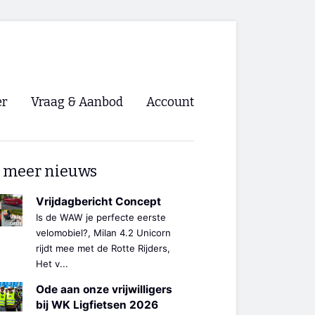
er
Vraag & Aanbod
Account
Inloggen
 meer nieuws
Registreren
ng NVHPV
Vrijdagbericht Concept
Is de WAW je perfecte eerste
nigingen
velomobiel?, Milan 4.2 Unicorn
rijdt mee met de Rotte Rijders,
Het v...
ino 🡺
Ode aan onze vrijwilligers
s.nl 🡺
bij WK Ligfietsen 2026