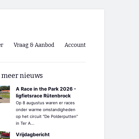
er
Vraag & Aanbod
Account
Inloggen
 meer nieuws
Registreren
ng NVHPV
A Race in the Park 2026 -
ligfietsrace Rütenbrock
nigingen
Op 8 augustus waren er races
onder warme omstandigheden
op het circuit "De Polderputten"
ino 🡺
in Ter A...
s.nl 🡺
Vrijdagbericht