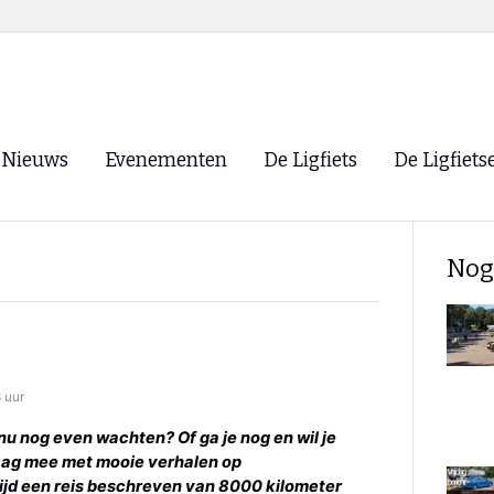
Nieuws
Evenementen
De Ligfiets
De Ligfiets
Voorpagina
Evenementen
Fietsen
Overzicht
Nog
Archief
Winkels
WK Ligfietsen 2026
Ligfietsvereningi
RSS
Lokale Fietsvere
Paastreffen
 uur
CycleVision
EHPVA & EuSup
s nu nog even wachten? Of ga je nog en wil je
raag mee met mooie verhalen op
Oliebollentocht
Forum ligfietser
ijd
een reis beschreven van 8000 kilometer