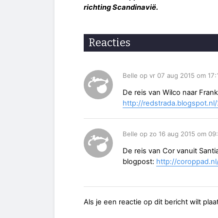
richting Scandinavië.
Reacties
Belle op vr 07 aug 2015 om 17:
De reis van Wilco naar Frank
http://redstrada.blogspot.n
Belle op zo 16 aug 2015 om 09
De reis van Cor vanuit Santi
blogpost:
http://coroppad.n
Als je een reactie op dit bericht wilt pl