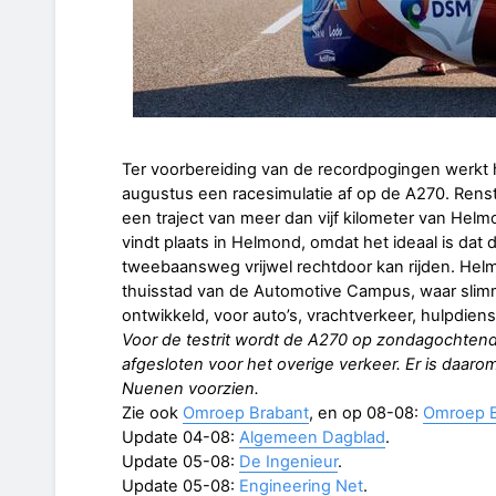
Ter voorbereiding van de recordpogingen werkt
augustus een racesimulatie af op de A270. Rens
een traject van meer dan vijf kilometer van Helm
vindt plaats in Helmond, omdat het ideaal is dat
tweebaansweg vrijwel rechtdoor kan rijden. Helm
thuisstad van de Automotive Campus, waar slim
ontwikkeld, voor auto’s, vrachtverkeer, hulpdiens
Voor de testrit wordt de A270 op zondagochtend v
afgesloten voor het overige verkeer. Er is daarom
Nuenen voorzien.
Zie ook
Omroep Brabant
, en op 08-08:
Omroep B
Update 04-08:
Algemeen Dagblad
.
Update 05-08:
De Ingenieur
.
Update 05-08:
Engineering Net
.