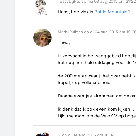
TeJayLigFts op ma 03 aug 2015 om 21:22
Hans, hoe vlak is
Battle Mountain
?
MarkJRullens op di 04 aug 2015 om 15:3
Theo,
ik verwacht in het vanggebied hopeli
het nog een hele uitdaging voor de 
de 200 meter waar jij het over hebt is
hopelijk op volle snelheid!
Daarna eventjes afremmen om gevan
Ik denk dat ik ook even kom kijken...
Lijkt me mooi om de VeloX V op hoge 
G op di 04 aug 2015 om 16:34