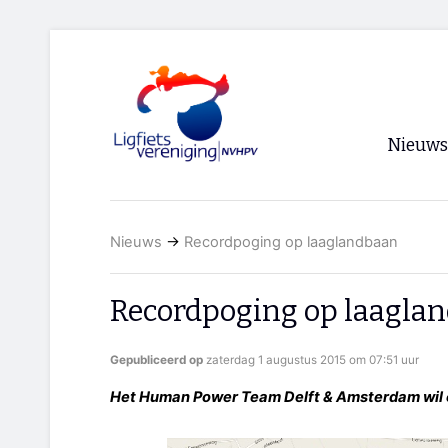
Nieuws
Voorpagi
Nieuws
→
Recordpoging op laaglandbaan
Archief
RSS
Recordpoging op laagla
Gepubliceerd op
zaterdag 1 augustus 2015 om 07:51 uur
Het Human Power Team Delft & Amsterdam wil 