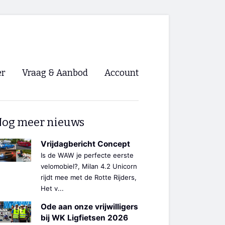
er
Vraag & Aanbod
Account
Inloggen
og meer nieuws
Registreren
ng NVHPV
Vrijdagbericht Concept
Is de WAW je perfecte eerste
nigingen
velomobiel?, Milan 4.2 Unicorn
rijdt mee met de Rotte Rijders,
Het v...
ino 🡺
Ode aan onze vrijwilligers
s.nl 🡺
bij WK Ligfietsen 2026