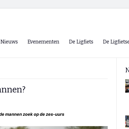
Nieuws
Evenementen
De Ligfiets
De Ligfiets
Voorpagina
Evenementen
Fietsen
Overzicht
N
Archief
Winkels
WK Ligfietsen 2026
Ligfietsvereningi
RSS
mannen?
Lokale Fietsvere
Paastreffen
CycleVision
EHPVA & EuSup
 de mannen zoek op de zes-uurs
Oliebollentocht
Forum ligfietser