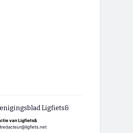
enigingsblad Ligfiets&
tie van Ligfiets&
redacteur@ligfiets.net