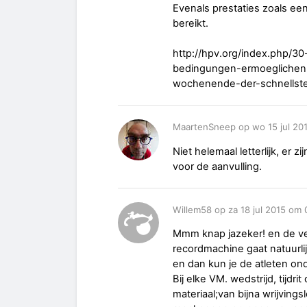
Evenals prestaties zoals e
bereikt.
http://hpv.org/index.php/30
bedingungen-ermoeglichen
wochenende-der-schnellste
MaartenSneep op wo 15 jul 20
Niet helemaal letterlijk, er 
voor de aanvulling.
Willem58 op za 18 jul 2015 om 
Mmm knap jazeker! en de ver
recordmachine gaat natuurlij
en dan kun je de atleten ond
Bij elke VM. wedstrijd, tijdri
materiaal;van bijna wrijvin