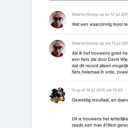
MaartenSneep op zo 12 jul 201
Wat een waanzinnig mooi resu
MaartenSneep op ma 13 jul 20
Als ik het trouwens goed he
een fiets die door David Wi
dat dit record alleen mogelij
fiets helemaal in orde, zowel
G op di 14 jul 2015 om 15:23
Geweldig resultaat, en daarvo
Dit is trouwens het letterli
reeds een man 418km gereden