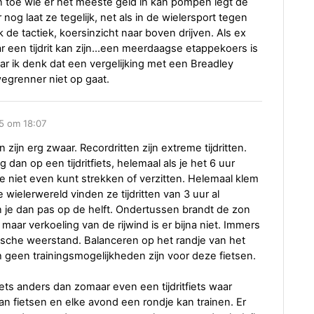
toe wie er het meeste geld in kan pompen legt de
nog laat ze tegelijk, net als in de wielersport tegen
de tactiek, koersinzicht naar boven drijven. Als ex
 een tijdrit kan zijn...een meerdaagse etappekoers is
r ik denk dat een vergelijking met een Breadley
egrenner niet op gaat.
15 om 18:07
en zijn erg zwaar. Recordritten zijn extreme tijdritten.
dan op een tijdritfiets, helemaal als je het 6 uur
 je niet even kunt strekken of verzitten. Helemaal klem
e wielerwereld vinden ze tijdritten van 3 uur al
 je dan pas op de helft. Ondertussen brandt de zon
, maar verkoeling van de rijwind is er bijna niet. Immers
ische weerstand. Balanceren op het randje van het
sch geen trainingsmogelijkheden zijn voor deze fietsen.
ets anders dan zomaar even een tijdritfiets waar
an fietsen en elke avond een rondje kan trainen. Er