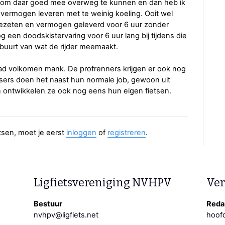
jken om daar goed mee overweg te kunnen en dan heb ik
 vermogen leveren met te weinig koeling. Ooit wel
ezeten en vermogen geleverd voor 6 uur zonder
 een doodskistervaring voor 6 uur lang bij tijdens die
 buurt van wat de rijder meemaakt.
aad volkomen mank. De profrenners krijgen er ook nog
etsers doen het naast hun normale job, gewoon uit
n ontwikkelen ze ook nog eens hun eigen fietsen.
aatsen, moet je eerst
inloggen
of
registreren
.
Ligfietsvereniging NVHPV
Ver
Bestuur
Redac
nvhpv@ligfiets.net
hoofd