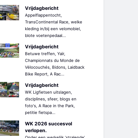
Vrijdagbericht
Appelflappentocht,
TransContinental Race, welke
kleding in/bij een velomobiel,
blote voetenpedaal...
Vrijdagbericht
Betuwe treffen, Yaïr,
Championnats du Monde de
Vélocouchés, Bidons, Laidback
Bike Report, A Rac...
Vrijdagbericht
WK Ligfietsen uitslagen,
disciplines, sfeer, blogs en
foto's, A Race in the Park,
petitie fietspa...
WK 2026 succesvol
verlopen.
Onder een werkelijk ‘stralende’