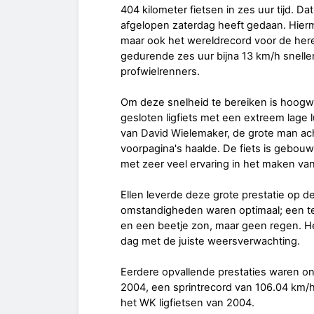
404 kilometer fietsen in zes uur tijd. D
afgelopen zaterdag heeft gedaan. Hierme
maar ook het wereldrecord voor de heren
gedurende zes uur bijna 13 km/h sneller
profwielrenners.
Om deze snelheid te bereiken is hoogwa
gesloten ligfiets met een extreem lage
van David Wielemaker, de grote man acht
voorpagina's haalde. De fiets is gebo
met zeer veel ervaring in het maken van
Ellen leverde deze grote prestatie op d
omstandigheden waren optimaal; een te
en een beetje zon, maar geen regen. 
dag met de juiste weersverwachting.
Eerdere opvallende prestaties waren o
2004, een sprintrecord van 106.04 km/h
het WK ligfietsen van 2004.