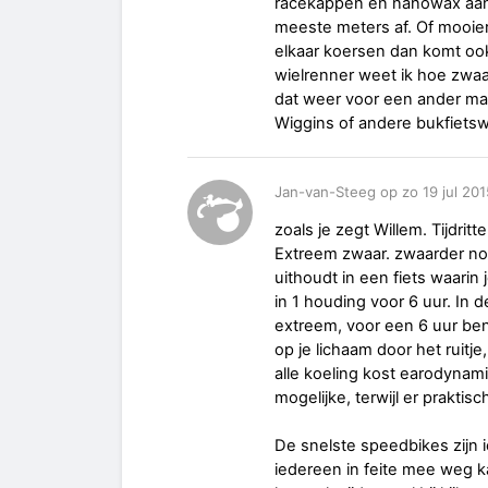
racekappen en nanowax aan 
meeste meters af. Of mooier 
elkaar koersen dan komt ook 
wielrenner weet ik hoe zwaar
dat weer voor een ander maa
Wiggins of andere bukfietsw
Jan-van-Steeg op zo 19 jul 20
zoals je zegt Willem. Tijdritt
Extreem zwaar. zwaarder nog 
uithoudt in een fiets waarin
in 1 houding voor 6 uur. In d
extreem, voor een 6 uur ben
op je lichaam door het ruitje
alle koeling kost earodynam
mogelijke, terwijl er prakti
De snelste speedbikes zijn i
iedereen in feite mee weg k