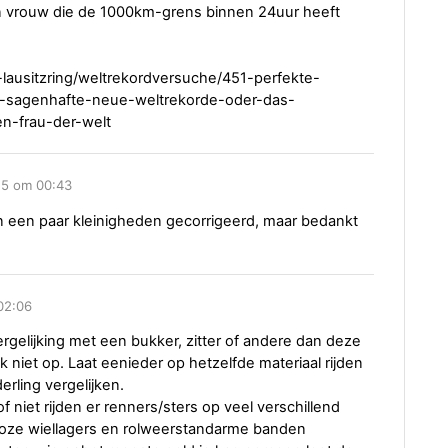
en vrouw die de 1000km-grens binnen 24uur heeft
-lausitzring/weltrekordversuche/451-perfekte-
-sagenhafte-neue-weltrekorde-oder-das-
n-frau-der-welt
15 om 00:43
zijn een paar kleinigheden gecorrigeerd, maar bedankt
02:06
gelijking met een bukker, zitter of andere dan deze
k niet op. Laat eenieder op hetzelfde materiaal rijden
erling vergelijken.
t of niet rijden er renners/sters op veel verschillend
gsloze wiellagers en rolweerstandarme banden