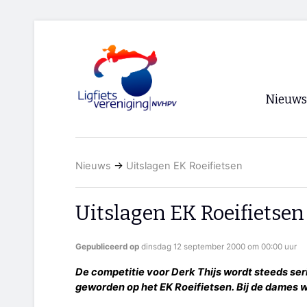
Nieuws
Voorpagi
Nieuws
→
Uitslagen EK Roeifietsen
Archief
RSS
Uitslagen EK Roeifietsen
Gepubliceerd op
dinsdag 12 september 2000 om 00:00 uur
De competitie voor Derk Thijs wordt steeds ser
geworden op het EK Roeifietsen. Bij de dames w