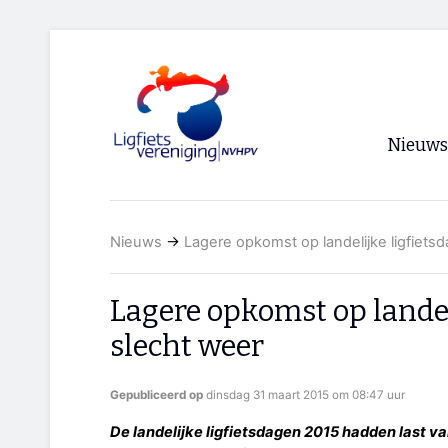
Nieuws
Voorpagi
Nieuws
→
Lagere opkomst op landelijke ligfiets
Archief
RSS
Lagere opkomst op landel
slecht weer
Gepubliceerd op
dinsdag 31 maart 2015 om 08:47 uur
De landelijke ligfietsdagen 2015 hadden last v