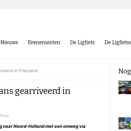
Nieuws
Evenementen
De Ligfiets
De Ligfiets
Voorpagina
Evenementen
Fietsen
Overzicht
Nog
iveerd in Friesland
Archief
Winkels
WK Ligfietsen 2026
Ligfietsvereningi
RSS
ans gearriveerd in
Lokale Fietsvere
Paastreffen
CycleVision
EHPVA & EuSup
13 uur
Oliebollentocht
Forum ligfietser
eg naar Noord-Holland met een omweg via