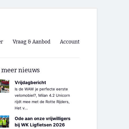
er
Vraag & Aanbod
Account
Inloggen
 meer nieuws
Registreren
ng NVHPV
Vrijdagbericht
Is de WAW je perfecte eerste
nigingen
velomobiel?, Milan 4.2 Unicorn
rijdt mee met de Rotte Rijders,
Het v...
ino 🡺
Ode aan onze vrijwilligers
s.nl 🡺
bij WK Ligfietsen 2026