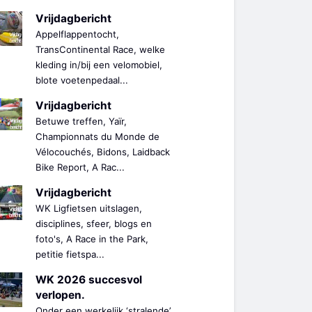
Vrijdagbericht
Appelflappentocht,
TransContinental Race, welke
kleding in/bij een velomobiel,
blote voetenpedaal...
Vrijdagbericht
Betuwe treffen, Yaïr,
Championnats du Monde de
Vélocouchés, Bidons, Laidback
Bike Report, A Rac...
Vrijdagbericht
WK Ligfietsen uitslagen,
disciplines, sfeer, blogs en
foto's, A Race in the Park,
petitie fietspa...
WK 2026 succesvol
verlopen.
Onder een werkelijk ‘stralende’