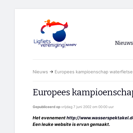
Nieuws
Voorpagi
Nieuws
→
Europees kampioenschap waterfiets
Archief
RSS
Europees kampioenschap
Gepubliceerd op
vrijdag 7 juni 2002 om 00:00 uur
Het evenement
http://www.wasserspektakel.d
Een leuke website is ervan gemaakt.