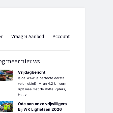
er
Vraag & Aanbod
Account
Inloggen
og meer nieuws
Registreren
ng NVHPV
Vrijdagbericht
Is de WAW je perfecte eerste
nigingen
velomobiel?, Milan 4.2 Unicorn
rijdt mee met de Rotte Rijders,
Het v...
ino 🡺
Ode aan onze vrijwilligers
s.nl 🡺
bij WK Ligfietsen 2026