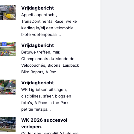
Vrijdagbericht
Appelflappentocht,
TransContinental Race, welke
kleding in/bij een velomobiel,
blote voetenpedaal...
Vrijdagbericht
Betuwe treffen, Yaïr,
Championnats du Monde de
Vélocouchés, Bidons, Laidback
Bike Report, A Rac...
Vrijdagbericht
WK Ligfietsen uitslagen,
disciplines, sfeer, blogs en
foto's, A Race in the Park,
petitie fietspa...
WK 2026 succesvol
verlopen.
Onder een werkelijk ‘stralende’