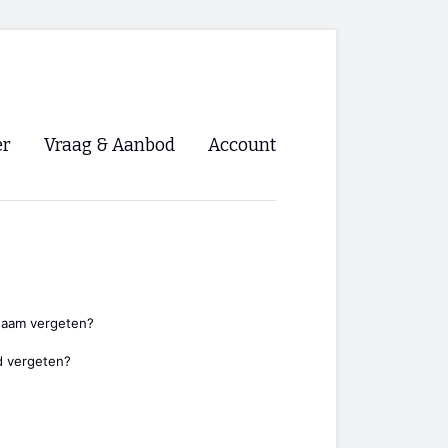
er
Vraag & Aanbod
Account
Inloggen
Registreren
ng NVHPV
nigingen
naam vergeten?
 vergeten?
ino 🡺
s.nl 🡺