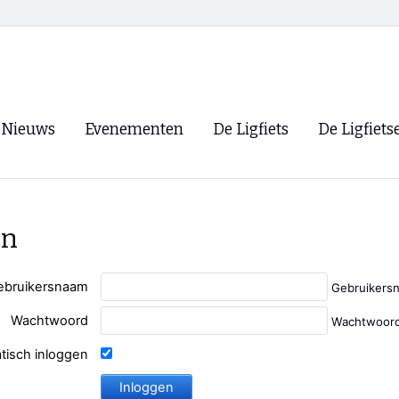
Nieuws
Evenementen
De Ligfiets
De Ligfiets
Voorpagina
Evenementen
Fietsen
Overzicht
Archief
Winkels
en
WK Ligfietsen 2026
Ligfietsvereningi
RSS
Lokale Fietsvere
ebruikersnaam
Gebruikers
Paastreffen
Wachtwoord
Wachtwoord
CycleVision
EHPVA & EuSup
tisch inloggen
Oliebollentocht
Forum ligfietser