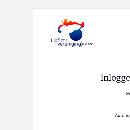
Inlogg
G
Automa