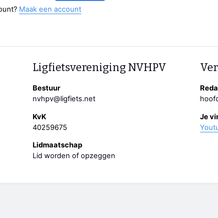
ount?
Maak een account
Ligfietsvereniging NVHPV
Ver
Bestuur
Redac
nvhpv@ligfiets.net
hoofd
KvK
Je vi
40259675
Yout
Lidmaatschap
Lid worden of opzeggen