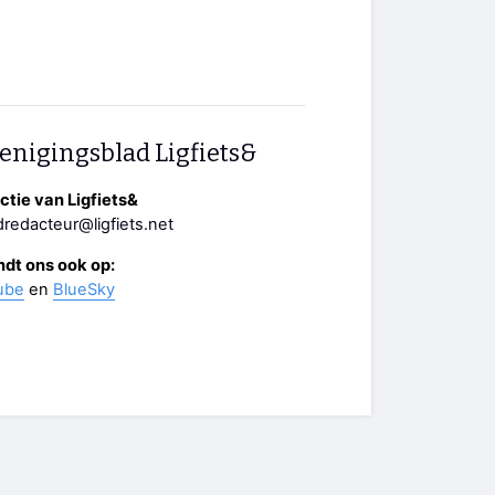
enigingsblad Ligfiets&
tie van Ligfiets&
redacteur@ligfiets.net
ndt ons ook op:
ube
en
BlueSky