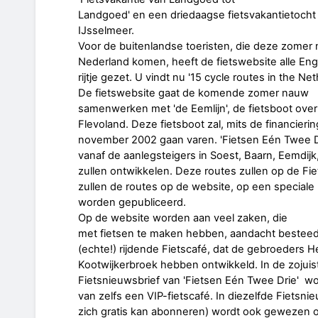
Landgoed' en een driedaagse fietsvakantietocht
IJsselmeer.
Voor de buitenlandse toeristen, die deze zomer 
Nederland komen, heeft de fietswebsite alle Enge
rijtje gezet. U vindt nu '15 cycle routes in the Net
De fietswebsite gaat de komende zomer nauw
samenwerken met 'de Eemlijn', de fietsboot ov
Flevoland. Deze fietsboot zal, mits de financieri
november 2002 gaan varen. 'Fietsen Eén Twee Dr
vanaf de aanlegsteigers in Soest, Baarn, Eemdij
zullen ontwikkelen. Deze routes zullen op de Fiet
zullen de routes op de website, op een speciale 
worden gepubliceerd.
Op de website worden aan veel zaken, die
met fietsen te maken hebben, aandacht besteed.
(echte!) rijdende Fietscafé, dat de gebroeders H
Kootwijkerbroek hebben ontwikkeld. In de zojui
Fietsnieuwsbrief van 'Fietsen Eén Twee Drie' w
van zelfs een VIP-fietscafé. In diezelfde Fietsn
zich gratis kan abonneren) wordt ook gewezen o