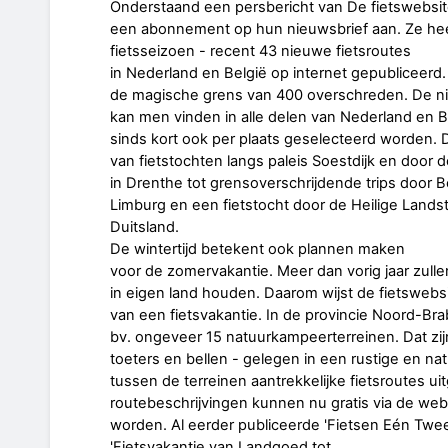
Onderstaand een persbericht van De fietswebsite
een abonnement op hun nieuwsbrief aan. Ze hee
fietsseizoen - recent 43 nieuwe fietsroutes
in Nederland en België op internet gepubliceerd. 
de magische grens van 400 overschreden. De ni
kan men vinden in alle delen van Nederland en 
sinds kort ook per plaats geselecteerd worden. 
van fietstochten langs paleis Soestdijk en door 
in Drenthe tot grensoverschrijdende trips door 
Limburg en een fietstocht door de Heilige Landst
Duitsland.
De wintertijd betekent ook plannen maken
voor de zomervakantie. Meer dan vorig jaar zul
in eigen land houden. Daarom wijst de fietswebs
van een fietsvakantie. In de provincie Noord-Br
bv. ongeveer 15 natuurkampeerterreinen. Dat zijn
toeters en bellen - gelegen in een rustige en nat
tussen de terreinen aantrekkelijke fietsroutes ui
routebeschrijvingen kunnen nu gratis via de we
worden. Al eerder publiceerde 'Fietsen Eén Twee 
'Fietsvakantie van Landgoed tot