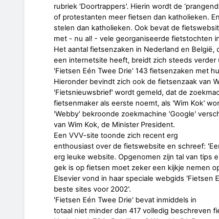
rubriek 'Doortrappers'. Hierin wordt de 'prangen
of protestanten meer fietsen dan katholieken. E
stelen dan katholieken. Ook bevat de fietswebsi
met - nu al! - vele georganiseerde fietstochten
Het aantal fietsenzaken in Nederland en België, 
een internetsite heeft, breidt zich steeds verder
'Fietsen Eén Twee Drie' 143 fietsenzaken met h
Hieronder bevindt zich ook de fietsenzaak van W
'Fietsnieuwsbrief' wordt gemeld, dat de zoekma
fietsenmaker als eerste noemt, als 'Wim Kok' wor
'Webby' bekroonde zoekmachine 'Google' verschi
van Wim Kok, de Minister President.
Een VVV-site toonde zich recent erg
enthousiast over de fietswebsite en schreef: 'E
erg leuke website. Opgenomen zijn tal van tips 
gek is op fietsen moet zeker een kijkje nemen o
Elsevier vond in haar speciale webgids 'Fietsen 
beste sites voor 2002'.
'Fietsen Eén Twee Drie' bevat inmiddels in
totaal niet minder dan 417 volledig beschreven f