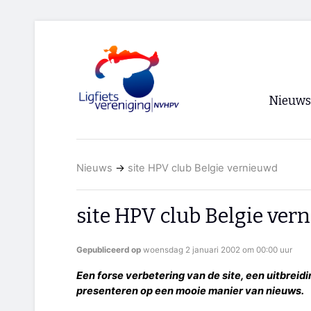
Nieuws
Voorpagi
Nieuws
→
site HPV club Belgie vernieuwd
Archief
RSS
site HPV club Belgie ver
Gepubliceerd op
woensdag 2 januari 2002 om 00:00 uur
Een forse verbetering van de site, een uitbreid
presenteren op een mooie manier van nieuws.