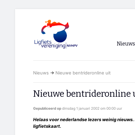
Nieuws
Voorpagi
Nieuws
→
Nieuwe bentrideronline uit
Archief
RSS
Nieuwe bentrideronline 
Gepubliceerd op
dinsdag 1 januari 2002 om 00:00 uur
Helaas voor nederlandse lezers weinig nieuws. B
ligfietskaart.