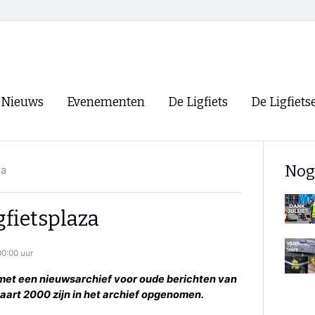
Nieuws
Evenementen
De Ligfiets
De Ligfiets
Voorpagina
Evenementen
Fietsen
Overzicht
Nog
za
Archief
Winkels
WK Ligfietsen 2026
Ligfietsvereningi
RSS
gfietsplaza
Lokale Fietsvere
Paastreffen
0:00 uur
CycleVision
EHPVA & EuSup
d met een nieuwsarchief voor oude berichten van
aart 2000 zijn in het archief opgenomen.
Oliebollentocht
Forum ligfietser