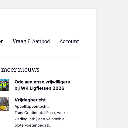
er
Vraag & Aanbod
Account
Inloggen
 meer nieuws
Registreren
ng NVHPV
Ode aan onze vrijwilligers
bij WK Ligfietsen 2026
nigingen
Vrijdagbericht
Appelflappentocht,
ino 🡺
TransContinental Race, welke
kleding in/bij een velomobiel,
s.nl 🡺
blote voetenpedaal...