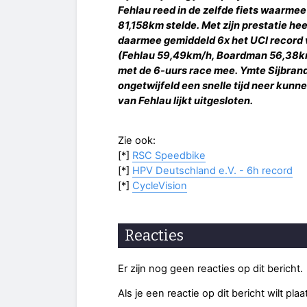
Fehlau reed in de zelfde fiets waarme
81,158km stelde. Met zijn prestatie h
daarmee gemiddeld 6x het UCI record 
(Fehlau 59,49km/h, Boardman 56,38km/
met de 6-uurs race mee. Ymte Sijbrandij 
ongetwijfeld een snelle tijd neer kunn
van Fehlau lijkt uitgesloten.
Zie ook:
[*]
RSC Speedbike
[*]
HPV Deutschland e.V. - 6h record
[*]
CycleVision
Reacties
Er zijn nog geen reacties op dit bericht.
Als je een reactie op dit bericht wilt pl