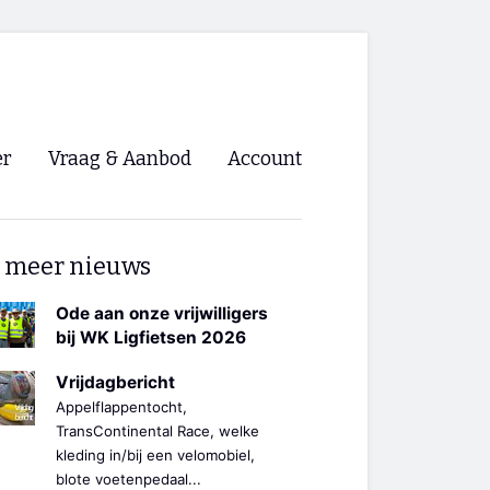
er
Vraag & Aanbod
Account
Inloggen
 meer nieuws
Registreren
ng NVHPV
Ode aan onze vrijwilligers
bij WK Ligfietsen 2026
nigingen
Vrijdagbericht
Appelflappentocht,
ino 🡺
TransContinental Race, welke
kleding in/bij een velomobiel,
s.nl 🡺
blote voetenpedaal...