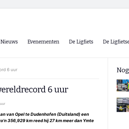
Nieuws
Evenementen
De Ligfiets
De Ligfiets
Voorpagina
Evenementen
Fietsen
Overzicht
Nog
ord 6 uur
Archief
Winkels
WK Ligfietsen 2026
Ligfietsvereningi
RSS
ereldrecord 6 uur
Lokale Fietsvere
Paastreffen
uur
CycleVision
EHPVA & EuSup
aan van Opel te Dudenhofen (Duitsland) een
 zo'n 356,929 km reed hij 27 km meer dan Ymte
Oliebollentocht
Forum ligfietser